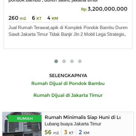
3,200,000,000
Rp
260
6
4
m2
KT
KM
Jual Rumah Terawat,apik di Komplek Pondok Bambu Duren
Sawit Jakarta Timur Tidak Banjir Jln 2 Mobil Lega Strategis,
SELENGKAPNYA
Rumah Dijual di Pondok Bambu
Rumah Dijual di Jakarta Timur
Rumah Minimalis Siap Huni di Lubang 
RUMAH
Lubang buaya Jakarta Timur
56
3
2
m2
KT
KM