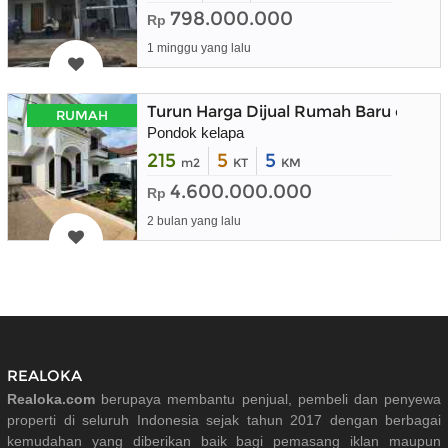
798.000.000
Rp
1 minggu yang lalu
Turun Harga Dijual Rumah Baru dala
RUMAH
Pondok kelapa
215
5
5
m2
KT
KM
4.600.000.000
Rp
2 bulan yang lalu
REALOKA
Realoka.com
berupaya membantu penjual, pembeli dan penyewa
properti di seluruh Indonesia sejak tahun 2017 dengan berbagai
kemudahan yang diberikan baik bagi pemasang iklan maupun