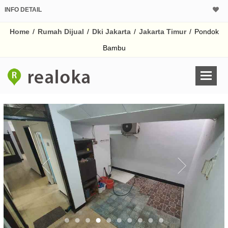
INFO DETAIL
CALCULATOR K
Home
/
Rumah Dijual
/
Dki Jakarta
/
Jakarta Timur
/
Pondok
Harga Rp 2.
Pinjaman (PIN) 70%
Bambu
% /th
O
Untuk hasil simulasi lai
pada kotak-kotak
Simpan Bun