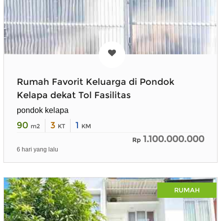
Rumah Favorit Keluarga di Pondok
Kelapa dekat Tol Fasilitas
pondok kelapa
90
3
1
m2
KT
KM
1.100.000.000
Rp
6 hari yang lalu
RUMAH