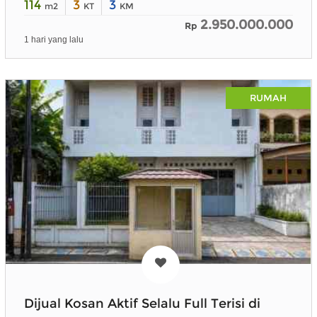
114
3
3
m2
KT
KM
2.950.000.000
Rp
1 hari yang lalu
RUMAH
Dijual Kosan Aktif Selalu Full Terisi di