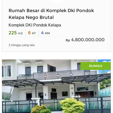
Rumah Besar di Komplek Dki Pondok
Kelapa Nego Brutal
Komplek DKI Pondok Kelapa
225
6
4
m2
KT
KM
4.800.000.000
Rp
3 minggu yang lalu
RUMAH