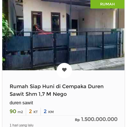
RUMAH
Rumah Siap Huni di Cempaka Duren
Sawit Shm 1,7 M Nego
duren sawit
90
2
2
m2
KT
KM
1.500.000.000
Rp
1 hari yang lalu