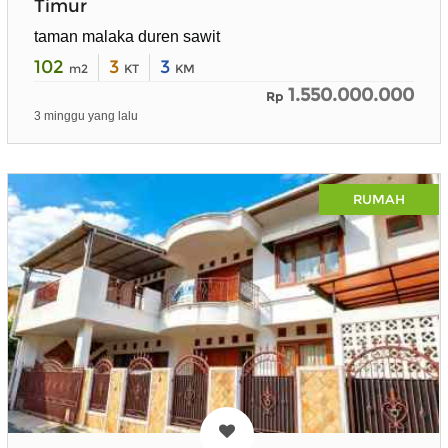
Timur
taman malaka duren sawit
102
3
3
m2
KT
KM
1.550.000.000
Rp
3 minggu yang lalu
RUMAH