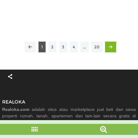
1
2
3
4
…
20
REALOKA
Realoka.com
adalah situs atau marketplace jual beli dan sewa
properti rumah, tanah, apartemen dan lain-lain secara gratis di
seluruh Indonesia sejak tahun 2017.
RUMAH DUREN SAWIT