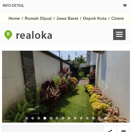
INFO DETAIL
CALCULATOR K
Home
/
Rumah Dijual
/
Jawa Barat
/
Depok Kota
/
Cinere
Harga Rp 3.
Pinjaman (PIN) 70%
% /th
O
Untuk hasil simulasi lai
pada kotak-kotak
Simpan Bun