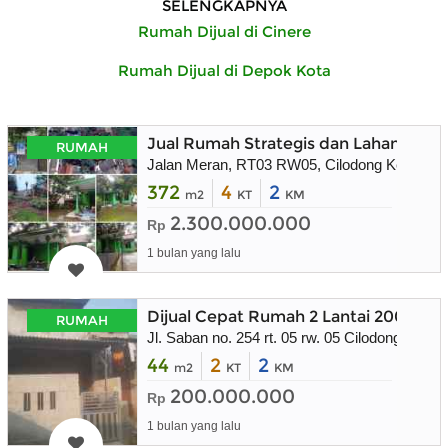
SELENGKAPNYA
Rumah Dijual di Cinere
Rumah Dijual di Depok Kota
Jual Rumah Strategis dan Lahan Masi
RUMAH
Jalan Meran, RT03 RW05, Cilodong Kel. , Cil
372
4
2
m2
KT
KM
2.300.000.000
Rp
1 bulan yang lalu
Dijual Cepat Rumah 2 Lantai 200 juta
RUMAH
Jl. Saban no. 254 rt. 05 rw. 05 Cilodong Depok
44
2
2
m2
KT
KM
200.000.000
Rp
1 bulan yang lalu