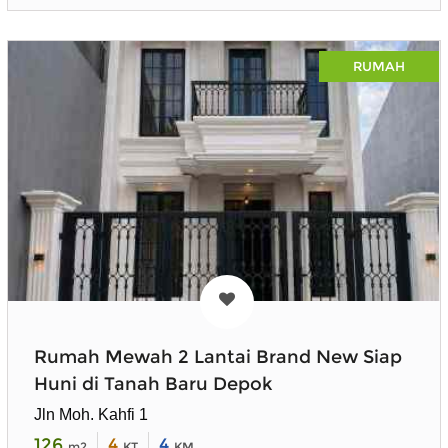
RUMAH
Rumah Mewah 2 Lantai Brand New Siap
Huni di Tanah Baru Depok
Jln Moh. Kahfi 1
126
4
4
m2
KT
KM