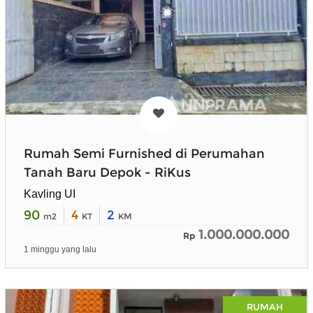
Rumah Semi Furnished di Perumahan
Tanah Baru Depok - RiKus
Kavling UI
90
4
2
m2
KT
KM
1.000.000.000
Rp
1 minggu yang lalu
RUMAH