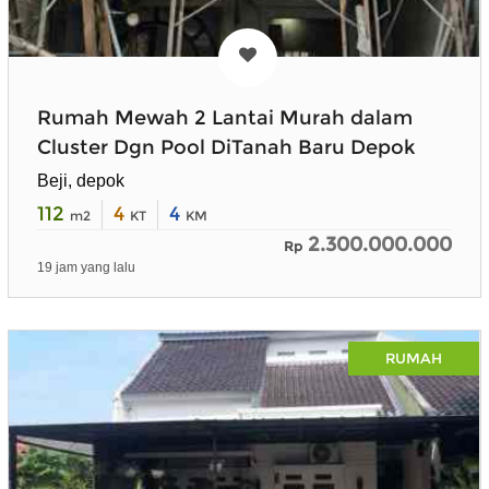
Rumah Mewah 2 Lantai Murah dalam
Cluster Dgn Pool DiTanah Baru Depok
Beji, depok
112
4
4
m2
KT
KM
2.300.000.000
Rp
19 jam yang lalu
RUMAH