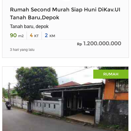
Rumah Second Murah Siap Huni DiKav.UI
Tanah Baru,Depok
Tanah baru, depok
90
4
2
m2
KT
KM
1.200.000.000
Rp
3 hari yang lalu
RUMAH