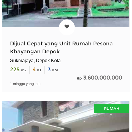
Dijual Cepat yang Unit Rumah Pesona
Khayangan Depok
Sukmajaya, Depok Kota
225
4
3
m2
KT
KM
3.600.000.000
Rp
1 minggu yang lalu
RUMAH