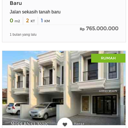
Baru
Jalan sekasih tanah baru
0
2
1
m2
KT
KM
765.000.000
Rp
1 bulan yang lalu
RUMAH