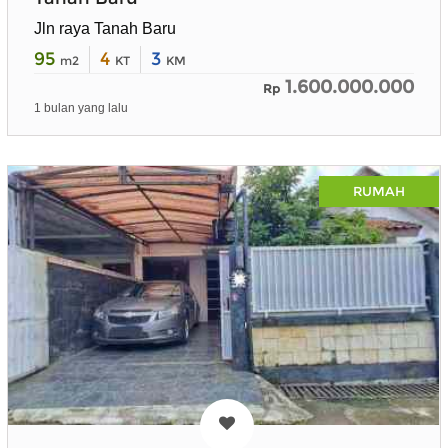
Jln raya Tanah Baru
95
4
3
m2
KT
KM
1.600.000.000
Rp
1 bulan yang lalu
RUMAH