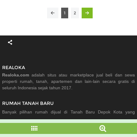
1
2
REALOKA
Realoka.com
adalah situs atau marketplace jual beli dan sewa
properti rumah, tanah, apartemen dan lain-lain secara gratis di
seluruh Indonesia sejak tahun 2017.
RUMAH TANAH BARU
Banyak pilihan rumah dijual di Tanah Baru Depok Kota yang
diupdate setiap hari dari berbagai tipe rumah, lokasi dan harga yang
sangat menarik.