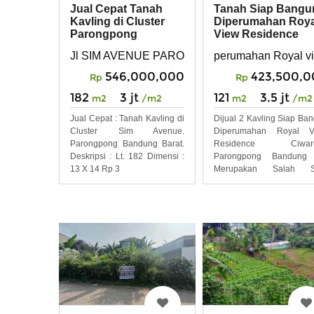
Jual Cepat Tanah
Tanah Siap Bangu
Kavling di Cluster
Diperumahan Roya
Parongpong
View Residence
Bandung Barat
Ciwaruga
Jl SIM AVENUE PARONGPONG BANDUNG B
perumahan Royal v
Parongpong
546,000,000
423,500,0
Rp
Rp
182
3 jt
121
3.5 jt
m2
/m2
m2
/m2
Jual Cepat : Tanah Kavling di
Dijual 2 Kavling Siap Ba
Cluster Sim Avenue.
Diperumahan Royal V
Parongpong Bandung Barat.
Residence Ciwar
Deskripsi : Lt. 182 Dimensi :
Parongpong Bandung
13 X 14 Rp 3
Merupakan Salah S
Perumahan