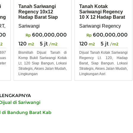
Tanah Sariwangi
Tanah Kotak
i
Regency 10x12
Sariwangi Regency
Hadap Barat Siap
10 X 12 Hadap Barat
ung
Bangun
Siap Bangun
Sariwangi
Sariwangi Regency
RT, 002, RW002, Cihanjuang, Parongpong
600,000,000
600,000,000
000
Rp
Rp
120
5 jt
120
5 jt
m2
/m2
m2
/m2
2
Bismillah Dijual Tanah di
Dijual Tanah Kotak Sariwangi
1697
Komp Bukit Sariwangi Kotak
Regency Lt. 120, Hadap
Luas
Lt. 120 Siap Bangun, Lokasi
Barat, Siap Bangun. Lokasi
eter
Strategis, Akses Jalan Mudah,
Strategis, Akses Jalan Mudah,
Lingkungan
Lingkungan Asri
LENGKAPNYA
ijual di Sariwangi
l di Bandung Barat Kab