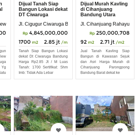
n
Dijual Tanah Siap
Dijual Murah Kavling
l
Bangun Lokasi dekat
di Cihanjuang
DT Ciwaruga
Bandung Utara
Bandung
ARAT
iew residence ciwaruga parongpong bandung
Jl. Cigugur Ciwaruga Bandung
Jl. Cihanjuang Rahayu 
00
4,845,000,000
250,000,708
Rp
Rp
1700
2.85 jt
92
2.71 jt
m2
/m2
m2
/m2
ngun
Tanah Siap Bangun Lokasi
Jual Tanah Kavling Siap
iew
dekat Dt Ciwaruga Bandung
Bangun di Kawasan Sejuk
uga
Harga Rp2.85 Jt / M Luas
dan Asri Harga Murah di
 Yg
Tanah: 1700 Sertifikat: Shm
Cihanjuang Parongpong
atu
Imb: Tidak Ada Lebar
Bandung Barat dekat ke