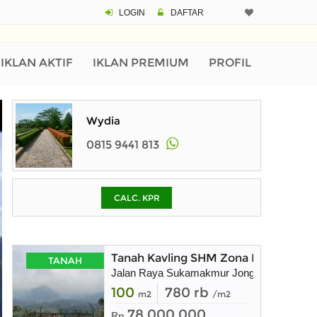
LOGIN
DAFTAR
CALCULATOR K
Harga
Pinjaman (PIN) 70% 
IKLAN AKTIF
IKLAN PREMIUM
PROFIL
% /th
Wydia
0815 9441 813
O
CALC. KPR
Untuk hasil simulasi lai
pada kotak-kotak
Simpan Bun
Tanah Kavling SHM Zona Kuning Bisa
TANAH
Jalan Raya Sukamakmur Jonggol
100
780 rb
m2
/m2
78.000.000
Rp