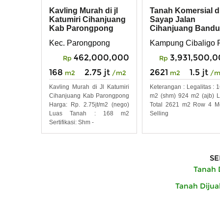
Kavling Murah di jl
Tanah Komersial d
Katumiri Cihanjuang
Sayap Jalan
Kab Parongpong
Cihanjuang Band
Kec. Parongpong
Kampung Cibaligo 
462,000,000
3,931,500,
Rp
Rp
168
2.75 jt
2621
1.5 jt
m2
/m2
m2
/m
Kavling Murah di Jl Katumiri
Keterangan : Legalitas : 
Cihanjuang Kab Parongpong
m2 (shm) 924 m2 (ajb) 
Harga: Rp. 2.75jt/m2 (nego)
Total 2621 m2 Row 4 M
Luas Tanah : 168 m2
Selling
Sertifikasi: Shm -
SE
Tanah D
Tanah Dijua