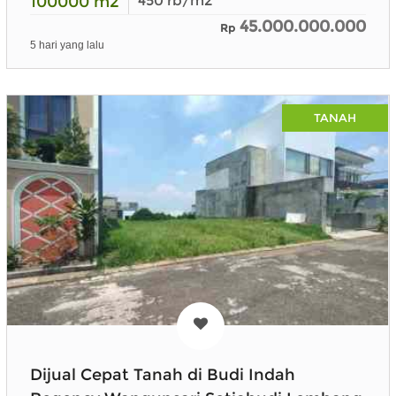
100000
m2
450
rb/m2
45.000.000.000
Rp
5 hari yang lalu
TANAH
Dijual Cepat Tanah di Budi Indah