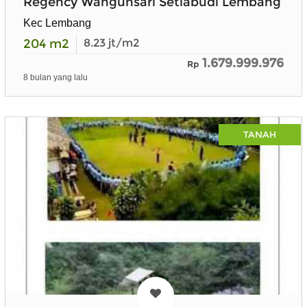
Regency Wangunsari Setiabudi Lembang
Kec Lembang
204
m2
8.23
jt/m2
1.679.999.976
Rp
8 bulan yang lalu
TANAH