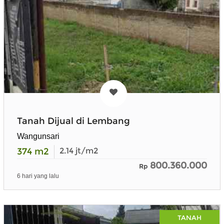
Tanah Dijual di Lembang
Wangunsari
374
m2
2.14
jt/m2
800.360.000
Rp
6 hari yang lalu
TANAH