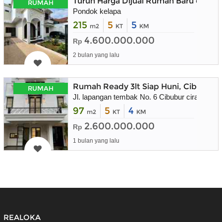
Turun Harga Dijual Rumah Baru dala
RUMAH
Pondok kelapa
215
5
5
m2
KT
KM
4.600.000.000
Rp
2 bulan yang lalu
Rumah Ready 3lt Siap Huni, Cibubur 
RUMAH
Jl. lapangan tembak No. 6 Cibubur ciracas jak
97
5
4
m2
KT
KM
2.600.000.000
Rp
1 bulan yang lalu
REALOKA