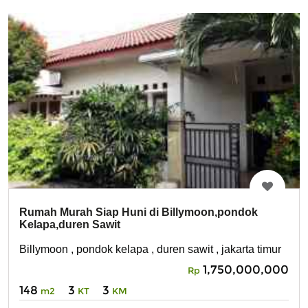
Rumah Murah Siap Huni di Billymoon,pondok
Kelapa,duren Sawit
Billymoon , pondok kelapa , duren sawit , jakarta timur
1,750,000,000
Rp
148
3
3
m2
KT
KM