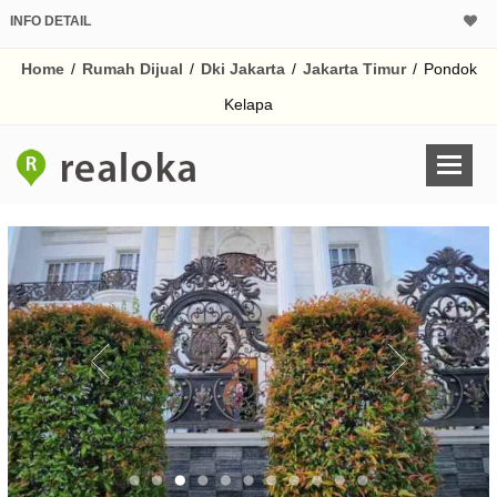
INFO DETAIL
CALCULATOR K
Home
/
Rumah Dijual
/
Dki Jakarta
/
Jakarta Timur
/
Pondok
Harga Rp 11
Pinjaman (PIN) 70%
Kelapa
% /th
O
Untuk hasil simulasi lai
pada kotak-kotak
Simpan Bun