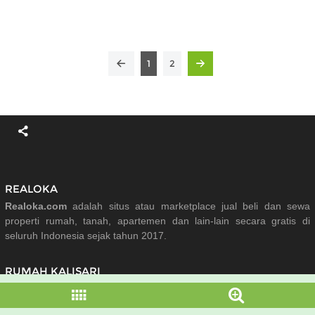
1
2
REALOKA
Realoka.com
adalah situs atau marketplace jual beli dan sewa
properti rumah, tanah, apartemen dan lain-lain secara gratis di
seluruh Indonesia sejak tahun 2017.
RUMAH KALISARI
Banyak pilihan rumah dijual di Kalisari Jakarta Timur yang diupdate
setiap hari dari berbagai tipe rumah, lokasi dan harga yang sangat