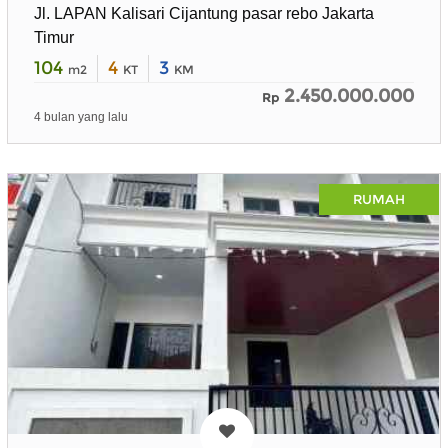
Jl. LAPAN Kalisari Cijantung pasar rebo Jakarta
Timur
104
4
3
m2
KT
KM
2.450.000.000
Rp
4 bulan yang lalu
RUMAH