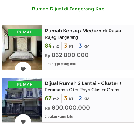
Rumah Dijual di Tangerang Kab
Rumah Konsep Modern di Pasar Kemi
RUMAH
Rajeg Tangerang
84
3
3
m2
KT
KM
862.800.000
Rp
1 minggu yang lalu
Dijual Rumah 2 Lantai - Cluster Graha
RUMAH
Perumahan Citra Raya Cluster Graha Raflesia
67
3
2
m2
KT
KM
800.000.000
Rp
2 bulan yang lalu