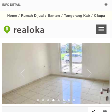
INFO DETAIL
CALCULATOR K
Home
/
Rumah Dijual
/
Banten
/
Tangerang Kab
/
Cikupa
Harga Rp 1.
Pinjaman (PIN) 70%
% /th
O
Untuk hasil simulasi lai
pada kotak-kotak
Simpan Bun