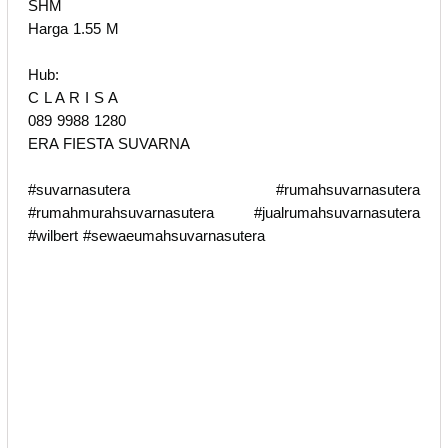
SHM
Harga 1.55 M
Hub:
C L A R I S A
089 9988 1280
ERA FIESTA SUVARNA
#suvarnasutera #rumahsuvarnasutera
#rumahmurahsuvarnasutera #jualrumahsuvarnasutera
#wilbert #sewaeumahsuvarnasutera