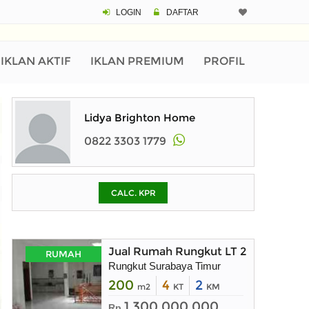
LOGIN
DAFTAR
CALCULATOR K
Harga Rp 9.
Pinjaman (PIN) 70%
IKLAN AKTIF
IKLAN PREMIUM
PROFIL
% /th
Lidya Brighton Home
0822 3303 1779
O
CALC. KPR
Untuk hasil simulasi lai
pada kotak-kotak
Simpan Bun
Jual Rumah Rungkut LT 200m Surab
RUMAH
Rungkut Surabaya Timur
200
4
2
m2
KT
KM
1.300.000.000
Rp