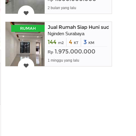
2 bulan yang lalu
Jual Rumah Siap Huni sudah Direnov
RUMAH
Nginden Surabaya
144
4
3
m2
KT
KM
1.975.000.000
Rp
1 minggu yang lalu