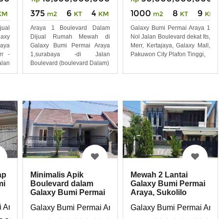
1000
8
9
375
6
4
KM
m2
KT
KM
m2
KT
KM
ual
Galaxy Bumi Permai Araya 1
Araya 1 Boulevard Dalam
laxy
Nol Jalan Boulevard dekat Its,
Dijual Rumah Mewah di
aya
Merr, Kertajaya, Galaxy Mall,
Galaxy Bumi Permai Araya
rr -
Pakuwon City Plafon Tinggi,
1,surabaya -di Jalan
alan
Boulevard (boulevard Dalam)
ap
Minimalis Apik
Mewah 2 Lantai
mi
Boulevard dalam
Galaxy Bumi Permai
Galaxy Bumi Permai
Araya, Sukolilo
Araya 2
Surabaya Timur
i Araya
Galaxy Bumi Permai Araya
Galaxy Bumi Permai Ara