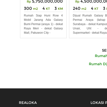
5,750,000,000
4,500,000,0
Rp
Rp
300
4
3
240
4
3
m2
KT
KM
m2
KT
Rumah Siap Huni Row 4
Dijual Rumah Galaxy B
Mobil Jarang Ada Galaxy
Permai Araya (tahap
Bumi Permai (araya 1) - dekat
Surabaya - dekat Kampus 
Raya Merr - dekat Galaxy
Unair, Uht - de
Mall, Pakuwon City -
Supermarket - dekat Raya
SE
Rumah 
Rumah Dij
REALOKA
LOKASI 