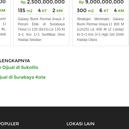
00
2,500,000,000
9,000,000,000
Rp
Rp
135
4
2
300
6
4
KM
m2
KT
KM
m2
KT
KM
umi
Galaxy Bumi Permai Araya 2
Strategis Minimalis Galaxy
 1)
Perum Elite di Surabaya
Bumi Permai Araya Lt 300 M
Its,
Timur Lt 135 (9x15) Lb 135 Kt
(12x25) Lb 400 M (2 Lantai)
kat
3+1 Km 1+1 Sertifikat Shm
Kt 5+1 Km 3+1 Hgb S/d 2040
Hadap Selatan
Hadap Utara
LENGKAPNYA
Dijual di Sukolilo
ual di Surabaya Kota
POPULER
LOKASI LAIN