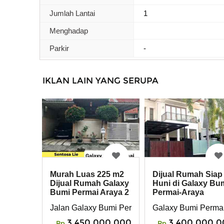
Jumlah Lantai
1
Menghadap
Parkir
-
IKLAN LAIN YANG SERUPA
Murah Luas 225 m2
Dijual Rumah Siap
Dijual Rumah Galaxy
Huni di Galaxy Bu
Bumi Permai Araya 2
Permai-Araya
- Semolowaru
2,Surabaya
Jalan Galaxy Bumi Permai Araya 2
Galaxy Bumi Permai
3,450,000,000
3,400,000,0
Rp
Rp