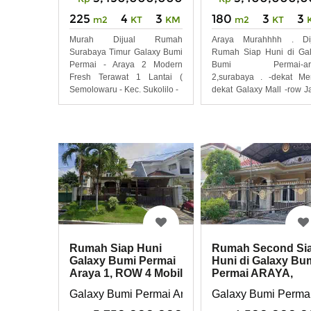
225
4
3
180
3
3
m2
KT
KM
m2
KT
Murah Dijual Rumah
Araya Murahhhh . Dij
Surabaya Timur Galaxy Bumi
Rumah Siap Huni di Ga
Permai - Araya 2 Modern
Bumi Permai-ar
Fresh Terawat 1 Lantai (
2,surabaya . -dekat Me
Semolowaru - Kec. Sukolilo -
dekat Galaxy Mall -row J
3
Rumah Siap Huni
Rumah Second Si
Galaxy Bumi Permai
Huni di Galaxy Bu
Araya 1, ROW 4 Mobil
Permai ARAYA,
Luebar
Surabaya Timur
Galaxy Bumi Permai Araya
Galaxy Bumi Perma