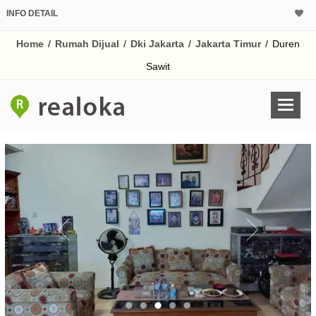
INFO DETAIL
CALCULATOR K
Home
/
Rumah Dijual
/
Dki Jakarta
/
Jakarta Timur
/
Duren
Harga Rp 3.
Pinjaman (PIN) 70%
Sawit
% /th
O
Untuk hasil simulasi lai
pada kotak-kotak
Simpan Bun