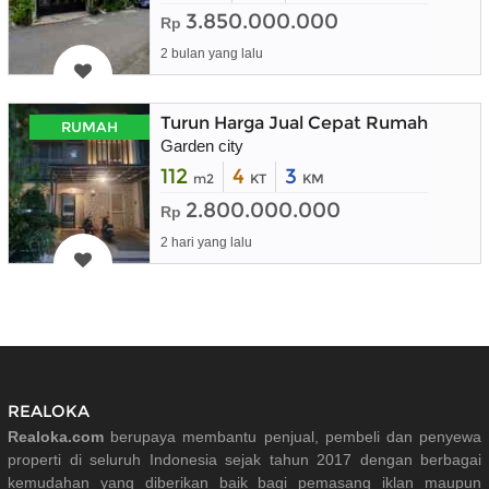
3.850.000.000
Rp
2 bulan yang lalu
Turun Harga Jual Cepat Rumah Mewah
RUMAH
Garden city
112
4
3
m2
KT
KM
2.800.000.000
Rp
2 hari yang lalu
REALOKA
Realoka.com
berupaya membantu penjual, pembeli dan penyewa
properti di seluruh Indonesia sejak tahun 2017 dengan berbagai
kemudahan yang diberikan baik bagi pemasang iklan maupun