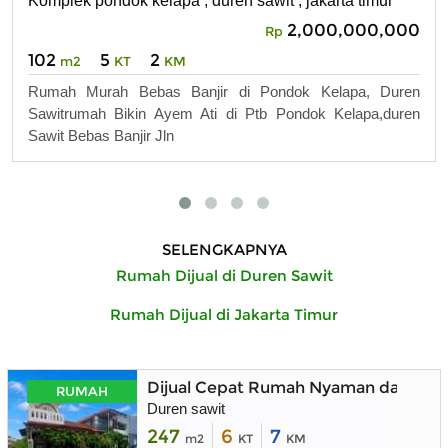
Komplek pondok kelapa , duren sawit , jakarta timur
2,000,000,000
Rp
102
5
2
m2
KT
KM
Rumah Murah Bebas Banjir di Pondok Kelapa, Duren
Sawitrumah Bikin Ayem Ati di Ptb Pondok Kelapa,duren
Sawit Bebas Banjir Jln
SELENGKAPNYA
Rumah Dijual di Duren Sawit
Rumah Dijual di Jakarta Timur
Dijual Cepat Rumah Nyaman dalam K
RUMAH
Duren sawit
247
6
7
m2
KT
KM