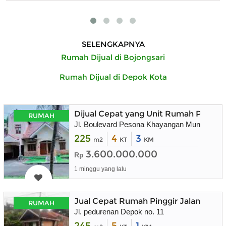
SELENGKAPNYA
Rumah Dijual di Bojongsari
Rumah Dijual di Depok Kota
Dijual Cepat yang Unit Rumah Peson
RUMAH
Jl. Boulevard Pesona Khayangan Mungil 1 No
225
4
3
m2
KT
KM
3.600.000.000
Rp
1 minggu yang lalu
Jual Cepat Rumah Pinggir Jalan
RUMAH
Jl. pedurenan Depok no. 11
245
5
1