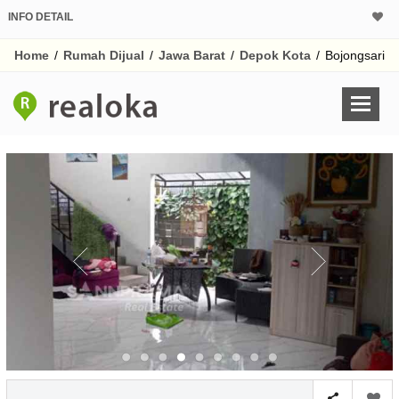
INFO DETAIL
CALCULATOR K
Home
/
Rumah Dijual
/
Jawa Barat
/
Depok Kota
/
Bojongsari
Harga Rp 1.
Pinjaman (PIN) 70
% /th
O
Untuk hasil simulasi lai
pada kotak-kotak
Simpan Bun