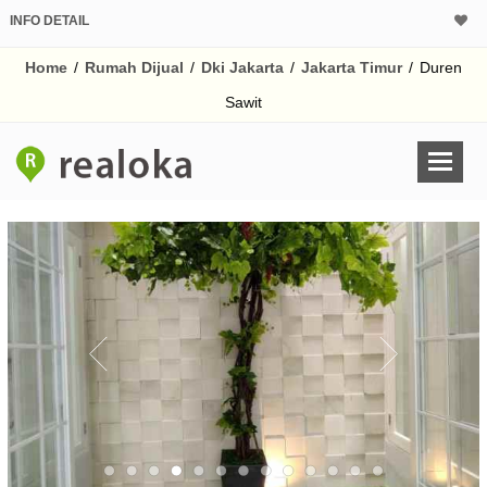
INFO DETAIL
CALCULATOR K
Home
/
Rumah Dijual
/
Dki Jakarta
/
Jakarta Timur
/
Duren
Harga Rp 5.
Pinjaman (PIN) 70%
Sawit
% /th
O
Untuk hasil simulasi lai
pada kotak-kotak
Simpan Bun