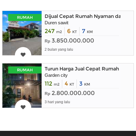
Dijual Cepat Rumah Nyaman dalam K
RUMAH
Duren sawit
247
6
7
m2
KT
KM
3.850.000.000
Rp
2 bulan yang lalu
Turun Harga Jual Cepat Rumah Mewah
RUMAH
Garden city
112
4
3
m2
KT
KM
2.800.000.000
Rp
3 hari yang lalu