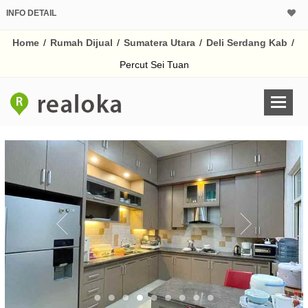
INFO DETAIL
CALCULATOR K
Home
/
Rumah Dijual
/
Sumatera Utara
/
Deli Serdang Kab
/
Harga Rp 8.
Pinjaman (PIN) 70%
Percut Sei Tuan
% /th
O
Untuk hasil simulasi lai
pada kotak-kotak
Simpan Bun