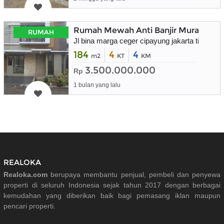
Rumah Mewah Anti Banjir Murah
RUMAH
Jl bina marga ceger cipayung jakarta timur
184
4
4
m2
KT
KM
3.500.000.000
Rp
1 bulan yang lalu
REALOKA
Realoka.com
berupaya membantu penjual, pembeli dan penyewa
properti di seluruh Indonesia sejak tahun 2017 dengan berbagai
kemudahan yang diberikan baik bagi pemasang iklan maupun
pencari properti.