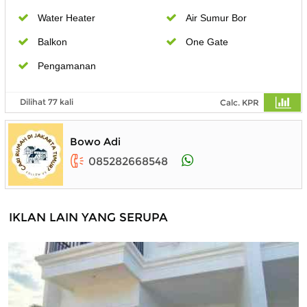
Water Heater
Air Sumur Bor
Balkon
One Gate
Pengamanan
Dilihat 77 kali
Calc. KPR
Bowo Adi
085282668548
IKLAN LAIN YANG SERUPA