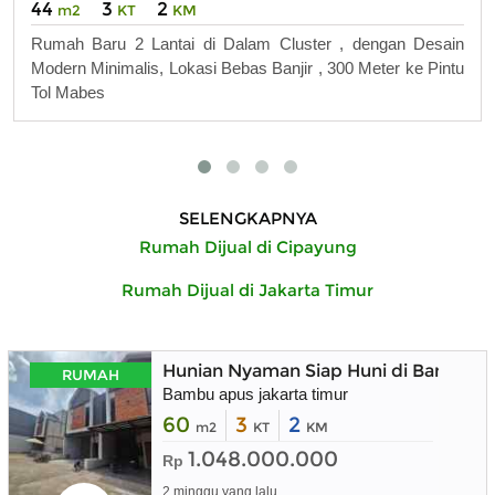
44
3
2
m2
KT
KM
Rumah Baru 2 Lantai di Dalam Cluster , dengan Desain
Modern Minimalis, Lokasi Bebas Banjir , 300 Meter ke Pintu
Tol Mabes
SELENGKAPNYA
Rumah Dijual di Cipayung
Rumah Dijual di Jakarta Timur
Hunian Nyaman Siap Huni di Bambu A
RUMAH
Bambu apus jakarta timur
60
3
2
m2
KT
KM
1.048.000.000
Rp
2 minggu yang lalu