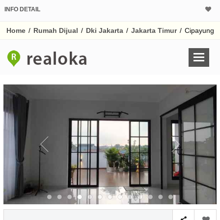
INFO DETAIL
CALCULATOR K
Home
/
Rumah Dijual
/
Dki Jakarta
/
Jakarta Timur
/
Cipayung
Harga Rp 3.
Pinjaman (PIN) 70%
% /th
O
Untuk hasil simulasi lai
pada kotak-kotak
Simpan Bun