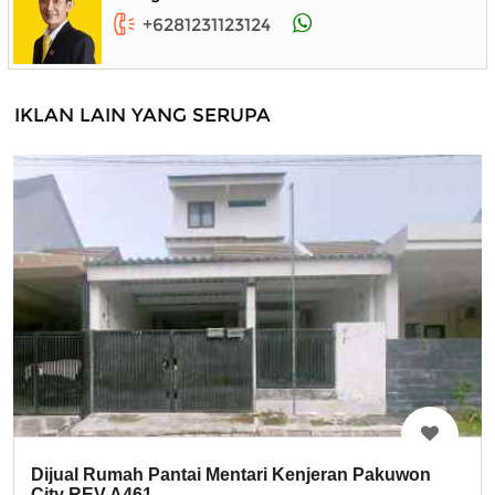
+6281231123124
IKLAN LAIN YANG SERUPA
Dijual Rumah Pantai Mentari Kenjeran Pakuwon
City REV.A461