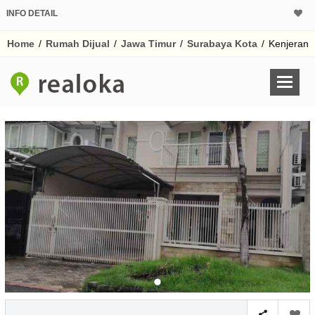
INFO DETAIL
CALCULATOR K
Home
/
Rumah Dijual
/
Jawa Timur
/
Surabaya Kota
/
Kenjeran
Harga Rp 2.
Pinjaman (PIN) 70%
% /th
O
Untuk hasil simulasi lai
pada kotak-kotak
Simpan Bun