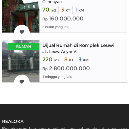
Cimenyan
70
3
1
m2
KT
KM
160.000.000
Rp
3 bulan yang lalu
Dijual Rumah di Komplek Leuwi Anya
RUMAH
JL. Leuwi Anyar VII
220
8
3
m2
KT
KM
2.800.000.000
Rp
1 minggu yang lalu
REALOKA
Realoka.com
berupaya membantu penjual, pembeli dan penyewa