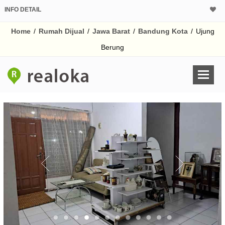
INFO DETAIL
CALCULATOR K
Home
/
Rumah Dijual
/
Jawa Barat
/
Bandung Kota
/
Ujung
Harga Rp 6
Pinjaman (PIN) 70
Berung
% /th
O
Untuk hasil simulasi lai
pada kotak-kotak
Simpan Bun