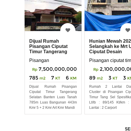
Dijual Rumah
Hunian Mewah 20
Pisangan Ciputat
Selangkah ke Mrt 
Timur Tangerang
Ciputat Desain
Selatan Banten
Modern S
Pisangan
Pisangan ciputat ti
7,500,000,000
2,100,000,
Rp
Rp
785
7
6
89
3
3
m2
KT
KM
m2
KT
K
Dijual Rumah Pisangan
Rumah 2 Lantai Da
Ciputat Timur Tangerang
Cluster di Pisangan Cip
Selatan Banten Luas Tanah
Timur Tang Sel Spesifika
785m Luas Bangunan 443m
Lt/lb : 89/145 Kt/km :
Kmr 5 + 2 Kmr Art Kmr Mandi
Lantai : 2 Carport
SE