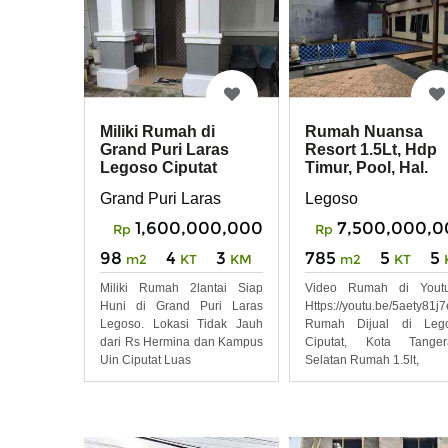
Miliki Rumah di
Rumah Nuansa
Grand Puri Laras
Resort 1.5Lt, Hdp
Legoso Ciputat
Timur, Pool, Hal.
Luas, Legoso,
Grand Puri Laras
Legoso
Ciputat
1,600,000,000
7,500,000,0
Rp
Rp
98
4
3
785
5
5
m2
KT
KM
m2
KT
Miliki Rumah 2lantai Siap
Video Rumah di Youtu
Huni di Grand Puri Laras
Https://youtu.be/5aety81j
Legoso. Lokasi Tidak Jauh
Rumah Dijual di Lego
dari Rs Hermina dan Kampus
Ciputat, Kota Tanger
Uin Ciputat Luas
Selatan Rumah 1.5lt,