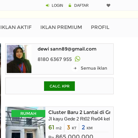
LOGIN
DAFTAR
CALCULATOR K
Harga Rp 2.
Pinjaman (PIN) 70%
IKLAN AKTIF
IKLAN PREMIUM
PROFIL
dewi sann89@gmail.com
% /th
8180 6367 955
Semua iklan
O
CALC. KPR
Untuk hasil simulasi lai
pada kotak-kotak
Simpan Bun
Cluster Baru 2 Lantai di Graha Raya
RUMAH
Jl kayu Gede 2 Rt02 Rw04 kel paku jaya kec
61
3
2
m2
KT
KM
865.000.000
Rp