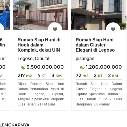
26
Rumah Siap Huni di
Rumah Siap Huni
Uin
Hook dalam
dalam Cluster
Komplek, dekat UIN
Elegant di Legoso
Ciputat Lt.217 Lb.350
Ciputat Ash
mur tanggerang selatan
Legoso, Ciputat
pisangan
000
3,500,000,000
1,200,000,000
Rp
Rp
217
4
3
72
2
2
M
m2
KT
KM
m2
KT
KM
lam
Dijual Rumah Siap Huni
Rumah Siap Huni Dalam
utat
Dalam Perumahan Posisi di
Cluster Elegant di Legoso
si :
Hook Legoso, Ciputat,
Ciputat. Spesifikasi Rumah : -
 3/3
Tangsel Spesifikasi Properti:
Luas Tanah : 72 - Luas
Luas Tanah: 217 M Luas
Bangunan : 68 -kamar
LENGKAPNYA