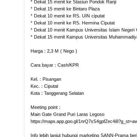
* Dekat 15 menit ke Stasiun Pondok Ranji
* Dekat 15 menit ke Bintaro Plaza
* Dekat 10 menit ke RS. UIN ciputat
* Dekat 10 menit ke RS. Hermina Ciputat
* Dekat 10 menit Kampus Universitas Islam Negeri 
* Dekat 15 menit Kampus Universitas Muhammadiya
Harga : 2,3 M ( Nego )
Cara bayar : Cash/KPR
Kel. : Pisangan
Kec. : Ciputat
Kota : Tanggerang Selatan
Meeting point :
Main Gate Grand Puri Laras Legoso
https://maps.app.goo.gl/1nrQ7sS4gpfZec4i8?g_st=a
Info lebih lanjut hubungi marketing SANN-Prama berik