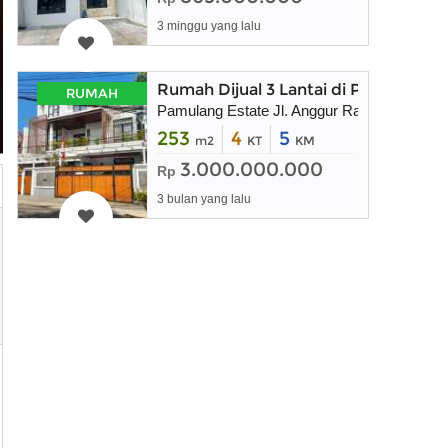
3 minggu yang lalu
Rumah Dijual 3 Lantai di Pamulang 
RUMAH
Pamulang Estate Jl. Anggur Raya Blok I3 N
253
4
5
m2
KT
KM
3.000.000.000
Rp
3 bulan yang lalu