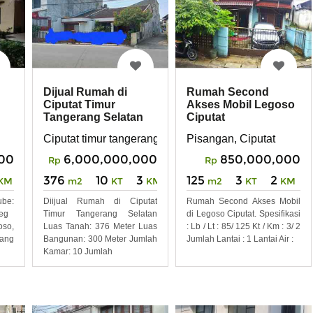
Dijual Rumah di
Rumah Second
Ciputat Timur
Akses Mobil Legoso
Tangerang Selatan
Ciputat
Ciputat timur tangerang selatan
Pisangan, Ciputat
00
6,000,000,000
850,000,000
Rp
Rp
376
10
3
125
3
2
KM
m2
KT
KM
m2
KT
KM
be:
Diijual Rumah di Ciputat
Rumah Second Akses Mobil
7eg
Timur Tangerang Selatan
di Legoso Ciputat. Spesifikasi
so,
Luas Tanah: 376 Meter Luas
: Lb / Lt : 85/ 125 Kt / Km : 3/ 2
ang
Bangunan: 300 Meter Jumlah
Jumlah Lantai : 1 Lantai Air :
Kamar: 10 Jumlah