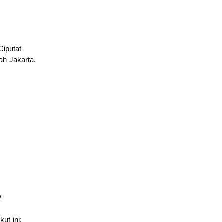
Ciputat
h Jakarta.
w
ut ini: