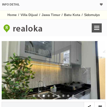
INFO DETAIL
CALCULATOR K
Home
/
Villa Dijual
/
Jawa Timur
/
Batu Kota
/
Sidomulyo
Harga Rp 7
Pinjaman (PIN) 70
% /th
O
Untuk hasil simulasi lai
pada kotak-kotak
Simpan Bun