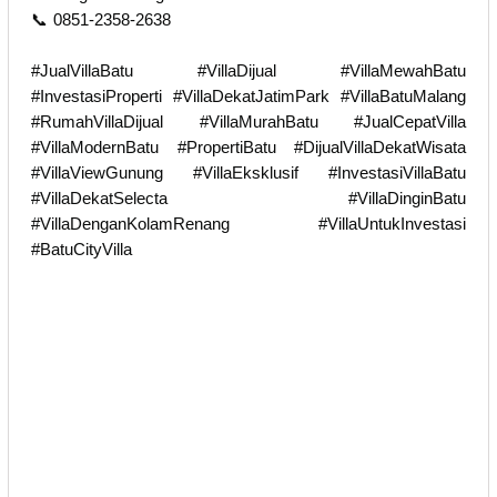
📞 0851-2358-2638
#JualVillaBatu #VillaDijual #VillaMewahBatu
#InvestasiProperti #VillaDekatJatimPark #VillaBatuMalang
#RumahVillaDijual #VillaMurahBatu #JualCepatVilla
#VillaModernBatu #PropertiBatu #DijualVillaDekatWisata
#VillaViewGunung #VillaEksklusif #InvestasiVillaBatu
#VillaDekatSelecta #VillaDinginBatu
#VillaDenganKolamRenang #VillaUntukInvestasi
#BatuCityVilla