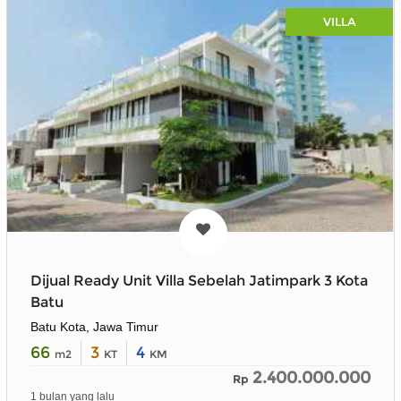
VILLA
Dijual Ready Unit Villa Sebelah Jatimpark 3 Kota
Batu
Batu Kota, Jawa Timur
66
3
4
m2
KT
KM
2.400.000.000
Rp
1 bulan yang lalu