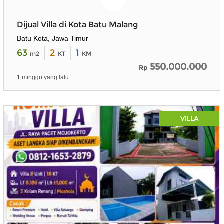
Dijual Villa di Kota Batu Malang
Batu Kota, Jawa Timur
63
2
1
m2
KT
KM
550.000.000
Rp
1 minggu yang lalu
VILLA