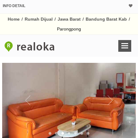
INFO DETAIL
CALCULATOR K
Home
/
Rumah Dijual
/
Jawa Barat
/
Bandung Barat Kab
/
Harga Rp 7
Pinjaman (PIN) 70
Parongpong
% /th
O
Untuk hasil simulasi lai
pada kotak-kotak
Simpan Bun