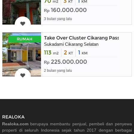
70
3
1
m2
KT
KM
160.000.000
Rp
3 bulan yang lalu
Take Over Cluster Cikarang Pass
RUMAH
Sukadami Cikarang Selatan
113
2
1
m2
KT
KM
225.000.000
Rp
2 bulan yang lalu
REALOKA
Realoka.com
berupaya membantu penjual, pembeli dan penyewa
properti di seluruh Indonesia sejak tahun 2017 dengan berbagai