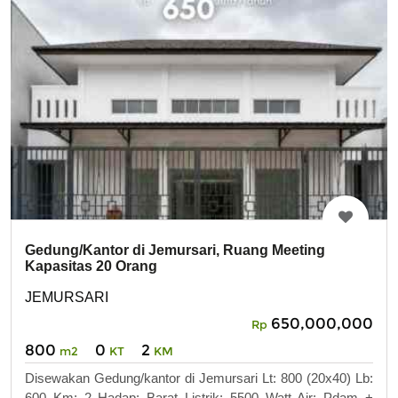
Gedung/Kantor di Jemursari, Ruang Meeting
Kapasitas 20 Orang
JEMURSARI
650,000,000
Rp
800
0
2
m2
KT
KM
Disewakan Gedung/kantor di Jemursari Lt: 800 (20x40) Lb:
600 Km: 2 Hadap: Barat Listrik: 5500 Watt Air: Pdam +