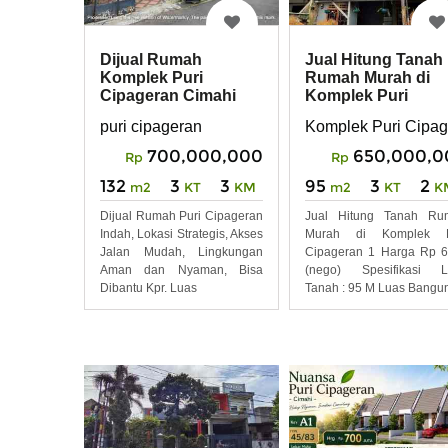
Dijual Rumah
Jual Hitung Tanah
Komplek Puri
Rumah Murah di
Cipageran Cimahi
Komplek Puri
Akses Mudah
Cipageran 1
puri cipageran
Komplek Puri Cipag
700,000,000
650,000,0
Rp
Rp
132
3
3
95
3
2
m2
KT
KM
m2
KT
K
Dijual Rumah Puri Cipageran
Jual Hitung Tanah Ru
Indah, Lokasi Strategis, Akses
Murah di Komplek P
Jalan Mudah, Lingkungan
Cipageran 1 Harga Rp 6
Aman dan Nyaman, Bisa
(nego) Spesifikasi L
Dibantu Kpr. Luas
Tanah : 95 M Luas Bangu