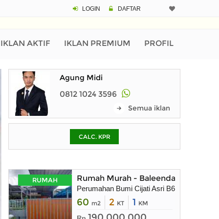
LOGIN
DAFTAR
CALCULATOR K
Harga Rp 5
Pinjaman (PIN) 70
IKLAN AKTIF
IKLAN PREMIUM
PROFIL
Agung Midi
% /th
0812 1024 3596
Semua iklan
O
CALC. KPR
Untuk hasil simulasi lai
pada kotak-kotak
Simpan Bun
Rumah Murah - Baleendah Bandung
RUMAH
Perumahan Bumi Cijati Asri B64 Desa War
60
2
1
m2
KT
KM
190.000.000
Rp