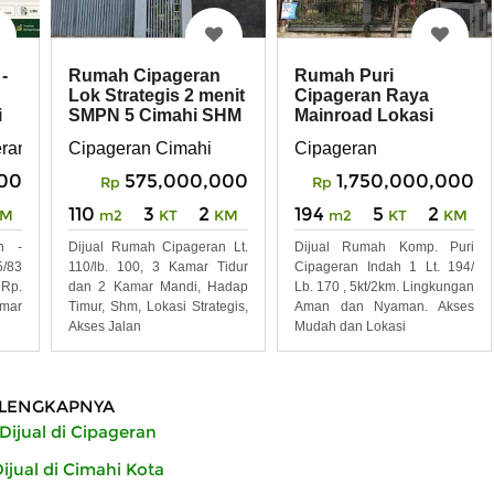
-
Rumah Cipageran
Rumah Puri
Lok Strategis 2 menit
Cipageran Raya
i
SMPN 5 Cimahi SHM
Mainroad Lokasi
Strategis Jarang Ada
eran Cimahi
Cipageran Cimahi
Cipageran
00
575,000,000
1,750,000,000
Rp
Rp
110
3
2
194
5
2
KM
m2
KT
KM
m2
KT
KM
n -
Dijual Rumah Cipageran Lt.
Dijual Rumah Komp. Puri
5/83
110/lb. 100, 3 Kamar Tidur
Cipageran Indah 1 Lt. 194/
 Rp.
dan 2 Kamar Mandi, Hadap
Lb. 170 , 5kt/2km. Lingkungan
amar
Timur, Shm, Lokasi Strategis,
Aman dan Nyaman. Akses
Akses Jalan
Mudah dan Lokasi
LENGKAPNYA
ijual di Cipageran
jual di Cimahi Kota