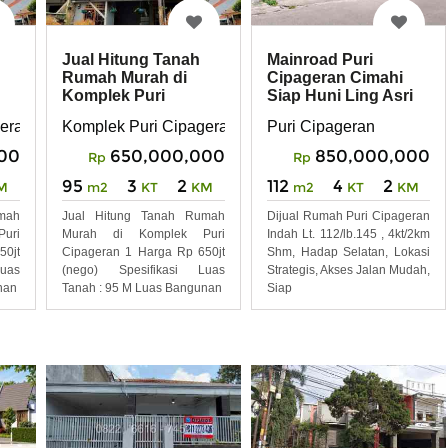
Jual Hitung Tanah
Mainroad Puri
Rumah Murah di
Cipageran Cimahi
Komplek Puri
Siap Huni Ling Asri
Cipageran 1
eran Kel. Cipageran Kec. Cimahi Utara
Komplek Puri Cipageran Kel. Cipageran Kec. Cimahi 
Puri Cipageran
00
650,000,000
850,000,000
Rp
Rp
95
3
2
112
4
2
M
m2
KT
KM
m2
KT
KM
mah
Jual Hitung Tanah Rumah
Dijual Rumah Puri Cipageran
uri
Murah di Komplek Puri
Indah Lt. 112/lb.145 , 4kt/2km
50jt
Cipageran 1 Harga Rp 650jt
Shm, Hadap Selatan, Lokasi
uas
(nego) Spesifikasi Luas
Strategis, Akses Jalan Mudah,
nan
Tanah : 95 M Luas Bangunan
Siap