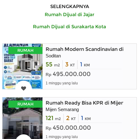
SELENGKAPNYA
Rumah Dijual di Jajar
Rumah Dijual di Surakarta Kota
Rumah Modern Scandinavian di Kart
RUMAH
Soditan
55
3
1
m2
KT
KM
495.000.000
Rp
1 minggu yang lalu
Rumah Ready Bisa KPR di Mijen Sem
RUMAH
Mijen Semarang
121
2
1
m2
KT
KM
450.000.000
Rp
1 minggu yang lalu