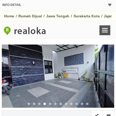
INFO DETAIL
CALCULATOR K
Home
/
Rumah Dijual
/
Jawa Tengah
/
Surakarta Kota
/
Jajar
Harga Rp 1.
Pinjaman (PIN) 70%
% /th
O
Untuk hasil simulasi lai
pada kotak-kotak
Simpan Bun