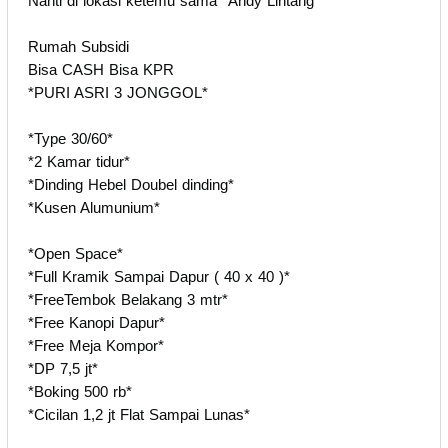
Nanti di lokasi ketemu sama *Andy Lintang*
Rumah Subsidi
Bisa CASH Bisa KPR
*PURI ASRI 3 JONGGOL*
*Type 30/60*
*2 Kamar tidur*
*Dinding Hebel Doubel dinding*
*Kusen Alumunium*
*Open Space*
*Full Kramik Sampai Dapur ( 40 x 40 )*
*FreeTembok Belakang 3 mtr*
*Free Kanopi Dapur*
*Free Meja Kompor*
*DP 7,5 jt*
*Boking 500 rb*
*Cicilan 1,2 jt Flat Sampai Lunas*