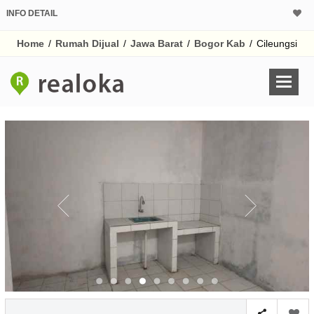
INFO DETAIL
CALCULATOR K
Home
/
Rumah Dijual
/
Jawa Barat
/
Bogor Kab
/
Cileungsi
Harga Rp 1
Pinjaman (PIN) 70
% /th
O
Untuk hasil simulasi lai
pada kotak-kotak
Simpan Bun