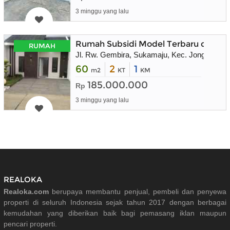
3 minggu yang lalu
Rumah Subsidi Model Terbaru di Puri 
RUMAH
Jl. Rw. Gembira, Sukamaju, Kec. Jonggol, K
60
2
1
m2
KT
KM
185.000.000
Rp
3 minggu yang lalu
REALOKA
Realoka.com
berupaya membantu penjual, pembeli dan penyewa
properti di seluruh Indonesia sejak tahun 2017 dengan berbagai
kemudahan yang diberikan baik bagi pemasang iklan maupun
pencari properti.