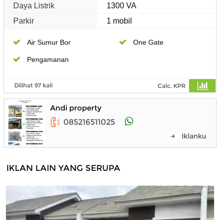
Daya Listrik
1300 VA
Parkir
1 mobil
Air Sumur Bor
One Gate
Pengamanan
Dilihat 97 kali
Calc. KPR
Andi property
085216511025
Iklanku
IKLAN LAIN YANG SERUPA