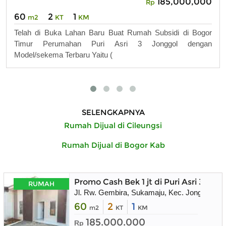
185,000,000
Rp
60
2
1
m2
KT
KM
Telah di Buka Lahan Baru Buat Rumah Subsidi di Bogor
Timur Perumahan Puri Asri 3 Jonggol dengan
Model/sekema Terbaru Yaitu (
SELENGKAPNYA
Rumah Dijual di Cileungsi
Rumah Dijual di Bogor Kab
Promo Cash Bek 1 jt di Puri Asri 3 Jong
RUMAH
Jl. Rw. Gembira, Sukamaju, Kec. Jonggol, K
60
2
1
m2
KT
KM
185.000.000
Rp