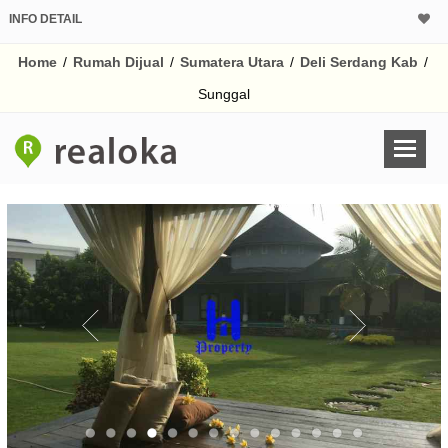
INFO DETAIL
CALCULATOR K
Home
/
Rumah Dijual
/
Sumatera Utara
/
Deli Serdang Kab
/
Harga Rp 15
Pinjaman (PIN) 70% 
Sunggal
% /th
O
Untuk hasil simulasi lai
pada kotak-kotak
Simpan Bun