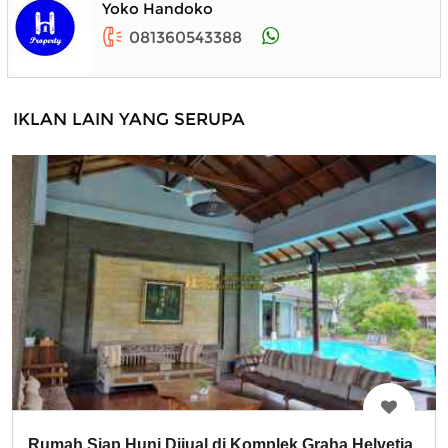
Yoko Handoko
081360543388
IKLAN LAIN YANG SERUPA
Rumah Siap Huni Dijual di Komplek Graha Helvetia