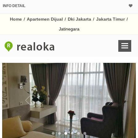
INFO DETAIL
CALCULATOR K
Home
/
Apartemen Dijual
/
Dki Jakarta
/
Jakarta Timur
/
Harga Rp 2.
Pinjaman (PIN) 70%
Jatinegara
% /th
O
Untuk hasil simulasi lai
pada kotak-kotak
Simpan Bun