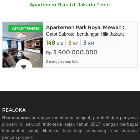
Apartemen Dijual di Jakarta Timur
Apartemen Park Royal Mewah Strateg
APARTEMEN
Gatot Subroto, bendungan Hilir Jakarta Pusat
148
3
3
m2
KT
KM
3.900.000.000
Rp
2 minggu yang lalu
REALOKA
Realoka.com
berupaya membantu penjual, pembeli dan penyewa
properti di seluruh Indonesia sejak tahun 2017 dengan berbagai
kemudahan yang diberikan baik bagi pemasang iklan maupun
pencari properti.