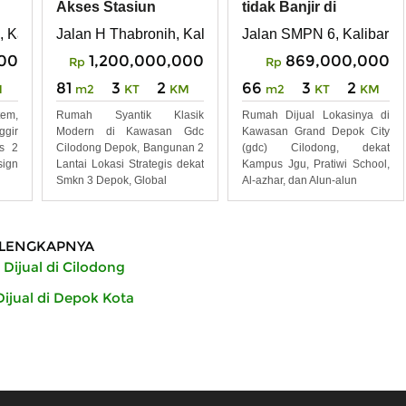
Akses Stasiun
tidak Banjir di
Depok di Kawasan
Kawasan GDC
, Kalibaru, Cilodong , Depok
Jalan H Thabronih, Kalimulya Cilodong, Depok
Jalan SMPN 6, Kalibaru,
GDC
Depok
00
1,200,000,000
869,000,000
Rp
Rp
81
3
2
66
3
2
M
m2
KT
KM
m2
KT
KM
em,
Rumah Syantik Klasik
Rumah Dijual Lokasinya di
ggir
Modern di Kawasan Gdc
Kawasan Grand Depok City
s 2
Cilodong Depok, Bangunan 2
(gdc) Cilodong, dekat
ign
Lantai Lokasi Strategis dekat
Kampus Jgu, Pratiwi School,
Smkn 3 Depok, Global
Al-azhar, dan Alun-alun
LENGKAPNYA
Dijual di Cilodong
ijual di Depok Kota