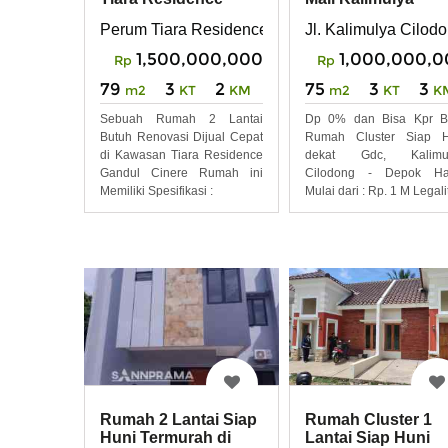
Gandul Cinere
Cilodong Depok
Perum Tiara Residence Gandul
Jl. Kalimulya Cilod
1,500,000,000
1,000,000,
Rp
Rp
79
3
2
75
3
3
m2
KT
KM
m2
KT
K
Sebuah Rumah 2 Lantai
Dp 0% dan Bisa Kpr B
Butuh Renovasi Dijual Cepat
Rumah Cluster Siap H
di Kawasan Tiara Residence
dekat Gdc, Kalimul
Gandul Cinere Rumah ini
Cilodong - Depok Ha
Memiliki Spesifikasi :
Mulai dari : Rp. 1 M Legali
Rumah Cluster 1
Rumah 2 Lantai Siap
Lantai Siap Huni
Huni Termurah di