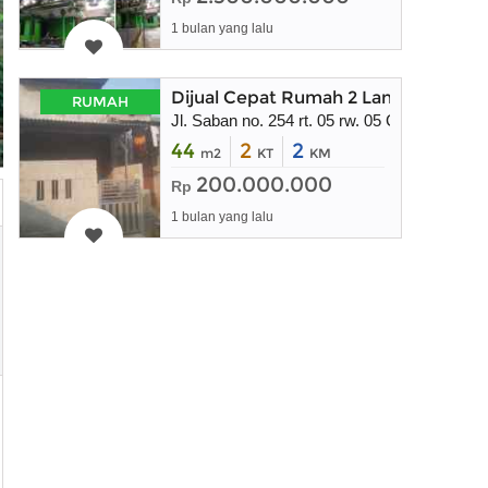
1 bulan yang lalu
Dijual Cepat Rumah 2 Lantai 200 jut
RUMAH
Jl. Saban no. 254 rt. 05 rw. 05 Cilodong Dep
44
2
2
m2
KT
KM
200.000.000
Rp
1 bulan yang lalu