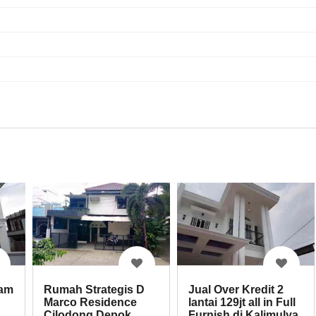
am
Rumah Strategis D
Jual Over Kredit 2
Marco Residence
lantai 129jt all in Full
Cilodong Depok
Furnish di Kalimulya