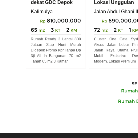
Lokasi Unggulan
dekat GDC Depok
Cilodong Depok
Qnr Huis
Jalan Abdul Ghani II
Kalimulya
690,000,0
810,000,000
Rp
Rp
72
2
1
65
3
2
m2
KT
K
m2
KT
KM
Cluster One Gate Syst
Rumah Ready 2 Lantai 800
Akses Jalan Lebar Pin
Jutaan Siap Huni Murah
Jalan Raya Utama Prui
Didepok Promo Kpr Tanpa Dp
Mobil. Exclusive Des
3jt All In Bangunan 70 m2
Modern. Lokasi Premium
Tanah 65 m2 3 Kamar
SE
Rumah 
Rumah D