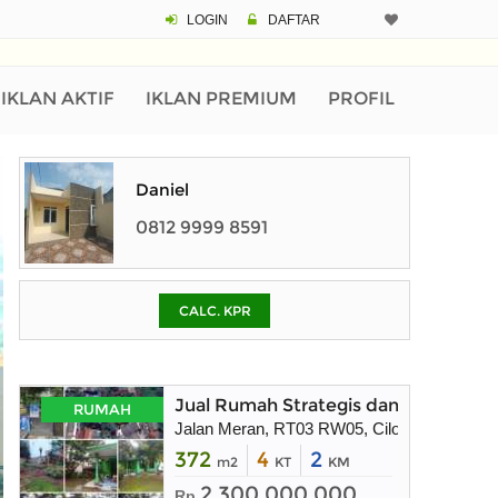
LOGIN
DAFTAR
CALCULATOR K
Harga Rp 
Pinjaman (PIN) 70
IKLAN AKTIF
IKLAN PREMIUM
PROFIL
% /th
Daniel
0812 9999 8591
O
CALC. KPR
Untuk hasil simulasi lai
pada kotak-kotak
Simpan Bun
Jual Rumah Strategis dan Lahan Mas
RUMAH
Jalan Meran, RT03 RW05, Cilodong Kel. , Ci
372
4
2
m2
KT
KM
2.300.000.000
Rp