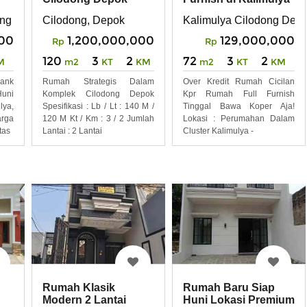
Depok
ong Depok kota
Cilodong, Depok
Kalimulya Cilodong Dep
000
1,200,000,000
129,000,000
Rp
Rp
120
3
2
72
3
2
M
m2
KT
KM
m2
KT
KM
ank
Rumah Strategis Dalam
Over Kredit Rumah Cicilan
uni
Komplek Cilodong Depok
Kpr Rumah Full Furnish
ya,
Spesifikasi : Lb / Lt : 140 M /
Tinggal Bawa Koper Aja!
rga
120 M Kt / Km : 3 / 2 Jumlah
Lokasi : Perumahan Dalam
tas
Lantai : 2 Lantai
Cluster Kalimulya -
Rumah Klasik
Rumah Baru Siap
Modern 2 Lantai
Huni Lokasi Premium