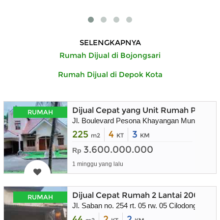
SELENGKAPNYA
Rumah Dijual di Bojongsari
Rumah Dijual di Depok Kota
Dijual Cepat yang Unit Rumah Peson
RUMAH
Jl. Boulevard Pesona Khayangan Mungil 1 No
225
4
3
m2
KT
KM
3.600.000.000
Rp
1 minggu yang lalu
Dijual Cepat Rumah 2 Lantai 200 juta
RUMAH
Jl. Saban no. 254 rt. 05 rw. 05 Cilodong Depok
44
2
2