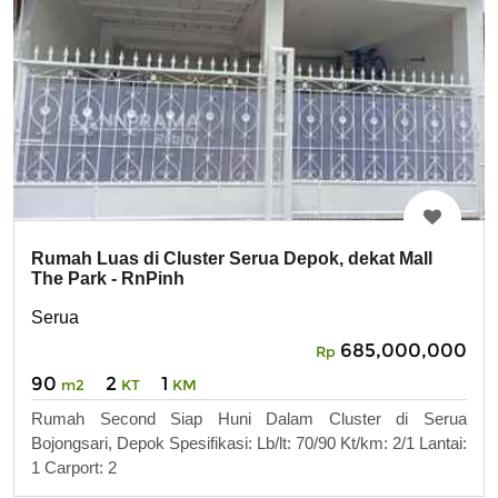
Rumah Luas di Cluster Serua Depok, dekat Mall
The Park - RnPinh
Serua
685,000,000
Rp
90
2
1
m2
KT
KM
Rumah Second Siap Huni Dalam Cluster di Serua
Bojongsari, Depok Spesifikasi: Lb/lt: 70/90 Kt/km: 2/1 Lantai:
1 Carport: 2