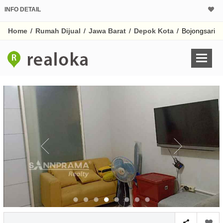
INFO DETAIL
CALCULATOR K
Home
/
Rumah Dijual
/
Jawa Barat
/
Depok Kota
/
Bojongsari
Harga Rp 6
Pinjaman (PIN) 70
% /th
O
Untuk hasil simulasi lai
pada kotak-kotak
Simpan Bun