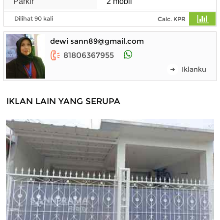
Parkir
2 mobil
Dilihat 90 kali
Calc. KPR
dewi sann89@gmail.com
81806367955
Iklanku
IKLAN LAIN YANG SERUPA