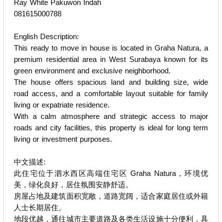
Ray White Pakuwon Indah
081615000788
English Description:
This ready to move in house is located in Graha Natura, a
premium residential area in West Surabaya known for its
green environment and exclusive neighborhood.
The house offers spacious land and building size, wide
road access, and a comfortable layout suitable for family
living or expatriate residence.
With a calm atmosphere and strategic access to major
roads and city facilities, this property is ideal for long term
living or investment purposes.
中文描述:
此住宅位于泗水西区高端住宅区 Graha Natura，环境优
美，绿化良好，居住氛围安静舒适。
房屋占地及建筑面积宽敞，道路宽阔，适合家庭居住或外籍
人士长期居住。
地段优越，通往城市主要道路及各类生活设施十分便利，具