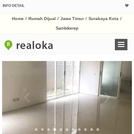
INFO DETAIL
CALCULATOR K
Home
/
Rumah Dijual
/
Jawa Timur
/
Surabaya Kota
/
Harga Rp 7.
Pinjaman (PIN) 70%
Sambikerep
% /th
O
Untuk hasil simulasi lai
pada kotak-kotak
Simpan Bun