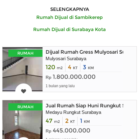
SELENGKAPNYA
Rumah Dijual di Sambikerep
Rumah Dijual di Surabaya Kota
Dijual Rumah Gress Mulyosari Suraba
RUMAH
Mulyosari Surabaya
120
4
3
m2
KT
KM
1.800.000.000
Rp
1 bulan yang lalu
Jual Rumah Siap Huni Rungkut Surab
RUMAH
Medayu Rungkut Surabaya
47
2
1
m2
KT
KM
445.000.000
Rp