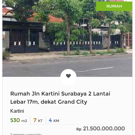
RUMAH
Rumah Jln Kartini Surabaya 2 Lantai
Lebar 17m, dekat Grand City
Kartini
530
7
4
m2
KT
KM
21.500.000.000
Rp
2 minggu yang lalu