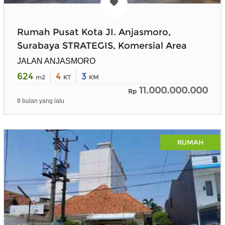
Rumah Pusat Kota JI. Anjasmoro,
Surabaya STRATEGIS, Komersial Area
JALAN ANJASMORO
624
4
3
m2
KT
KM
11.000.000.000
Rp
8 bulan yang lalu
RUMAH