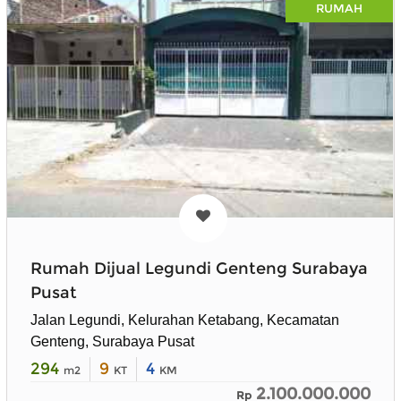
RUMAH
Rumah Dijual Legundi Genteng Surabaya
Pusat
Jalan Legundi, Kelurahan Ketabang, Kecamatan
Genteng, Surabaya Pusat
294
9
4
m2
KT
KM
2.100.000.000
Rp