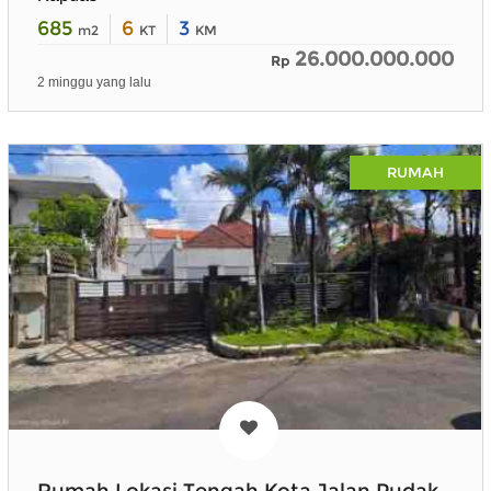
685
6
3
m2
KT
KM
26.000.000.000
Rp
2 minggu yang lalu
RUMAH
Rumah Lokasi Tengah Kota Jalan Pudak