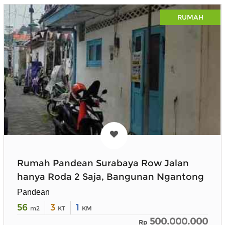
RUMAH
Rumah Pandean Surabaya Row Jalan
hanya Roda 2 Saja, Bangunan Ngantong
Pandean
56
3
1
m2
KT
KM
500.000.000
Rp