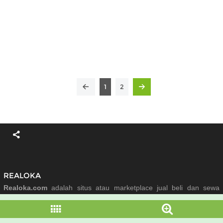
1
2
REALOKA
Realoka.com
adalah situs atau marketplace jual beli dan sewa
properti rumah, tanah, apartemen dan lain-lain secara gratis di
seluruh Indonesia sejak tahun 2017.