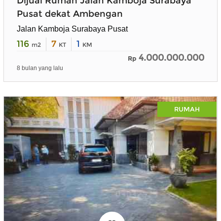
Dijual Rumah Jalan Kamboja Surabaya
Pusat dekat Ambengan
Jalan Kamboja Surabaya Pusat
116
7
1
m2
KT
KM
4.000.000.000
Rp
8 bulan yang lalu
RUMAH