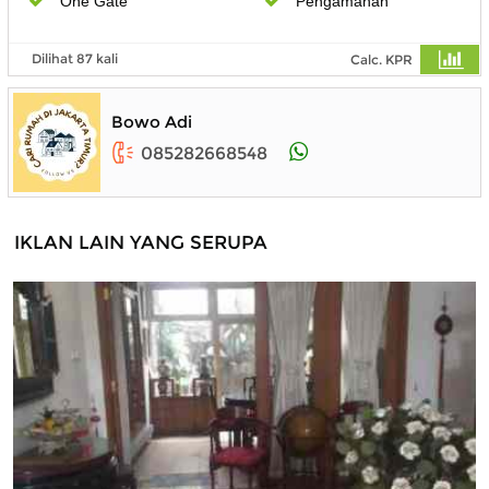
One Gate
Pengamanan
Dilihat 87 kali
Calc. KPR
Bowo Adi
085282668548
IKLAN LAIN YANG SERUPA