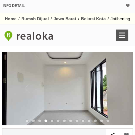
INFO DETAIL
CALCULATOR K
Home
/
Rumah Dijual
/
Jawa Barat
/
Bekasi Kota
/
Jatibening
Harga Rp 2.
Pinjaman (PIN) 70%
% /th
O
Untuk hasil simulasi lai
pada kotak-kotak
Simpan Bun