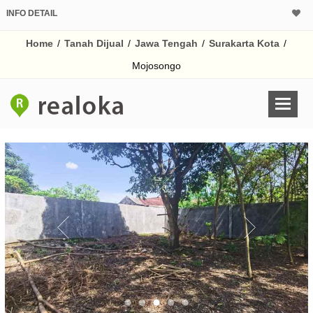
INFO DETAIL
CALCULATOR K
Home
/
Tanah Dijual
/
Jawa Tengah
/
Surakarta Kota
/
Harga
Pinjaman (PIN) 70
Mojosongo
% /th
O
Untuk hasil simulasi lai
pada kotak-kotak
Simpan Bun