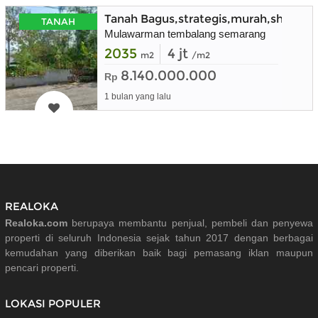
Tanah Bagus,strategis,murah,shm,d
TANAH
Mulawarman tembalang semarang
2035
4 jt
m2
/m2
8.140.000.000
Rp
1 bulan yang lalu
REALOKA
Realoka.com
berupaya membantu penjual, pembeli dan penyewa
properti di seluruh Indonesia sejak tahun 2017 dengan berbagai
kemudahan yang diberikan baik bagi pemasang iklan maupun
pencari properti.
LOKASI POPULER