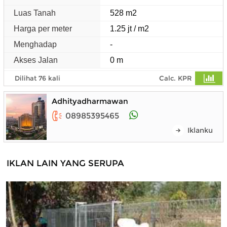
Luas Tanah
528 m2
Harga per meter
1.25 jt / m2
Menghadap
-
Akses Jalan
0 m
Dilihat 76 kali
Calc. KPR
Adhityadharmawan
08985395465
Iklanku
IKLAN LAIN YANG SERUPA