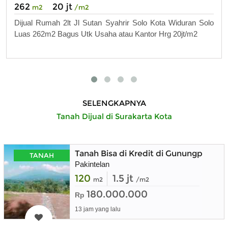
262
20 jt
m2
/m2
Dijual Rumah 2lt Jl Sutan Syahrir Solo Kota Widuran Solo
Luas 262m2 Bagus Utk Usaha atau Kantor Hrg 20jt/m2
SELENGKAPNYA
Tanah Dijual di Surakarta Kota
Tanah Bisa di Kredit di Gunungpati K
TANAH
Pakintelan
120
1.5 jt
m2
/m2
180.000.000
Rp
13 jam yang lalu