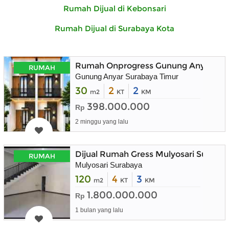
Rumah Dijual di Kebonsari
Rumah Dijual di Surabaya Kota
Rumah Onprogress Gunung Anyar Sura
RUMAH
Gunung Anyar Surabaya Timur
30
2
2
m2
KT
KM
398.000.000
Rp
2 minggu yang lalu
Dijual Rumah Gress Mulyosari Suraba
RUMAH
Mulyosari Surabaya
120
4
3
m2
KT
KM
1.800.000.000
Rp
1 bulan yang lalu