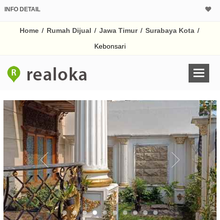
INFO DETAIL
CALCULATOR K
Home
/
Rumah Dijual
/
Jawa Timur
/
Surabaya Kota
/
Harga Rp 4.
Pinjaman (PIN) 70%
Kebonsari
% /th
O
Untuk hasil simulasi lai
pada kotak-kotak
Simpan Bun