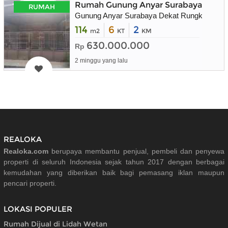
Rumah Gunung Anyar Surabaya Timur
RUMAH
Gunung Anyar Surabaya Dekat Rungkut
114
6
2
m2
KT
KM
630.000.000
Rp
2 minggu yang lalu
REALOKA
Realoka.com
berupaya membantu penjual, pembeli dan penyewa
properti di seluruh Indonesia sejak tahun 2017 dengan berbagai
kemudahan yang diberikan baik bagi pemasang iklan maupun
pencari properti.
LOKASI POPULER
Rumah Dijual di Lidah Wetan