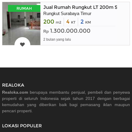
Jual Rumah Rungkut LT 200m Suraba
RUMAH
Rungkut Surabaya Timur
200
4
2
m2
KT
KM
1.300.000.000
Rp
2 bulan yang lalu
REALOKA
Realoka.com
berupaya membantu penjual, pembeli dan penyewa
properti di seluruh Indonesia sejak tahun 2017 dengan berbagai
kemudahan yang diberikan baik bagi pemasang iklan maupun
pencari properti.
LOKASI POPULER