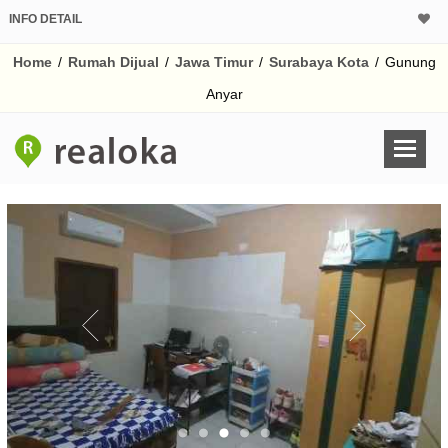
INFO DETAIL
CALCULATOR K
Home
/
Rumah Dijual
/
Jawa Timur
/
Surabaya Kota
/
Gunung
Harga Rp 9
Pinjaman (PIN) 70
Anyar
% /th
O
Untuk hasil simulasi lai
pada kotak-kotak
Simpan Bun