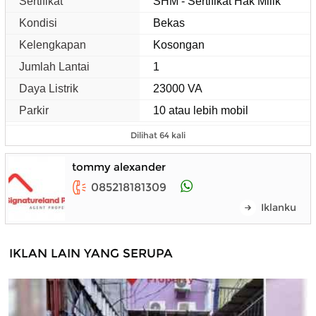
Sertifikat
SHM - Sertifikat Hak Milik
Kondisi
Bekas
Kelengkapan
Kosongan
Jumlah Lantai
1
Daya Listrik
23000 VA
Parkir
10 atau lebih mobil
Dilihat 64 kali
tommy alexander
085218181309
Iklanku
IKLAN LAIN YANG SERUPA