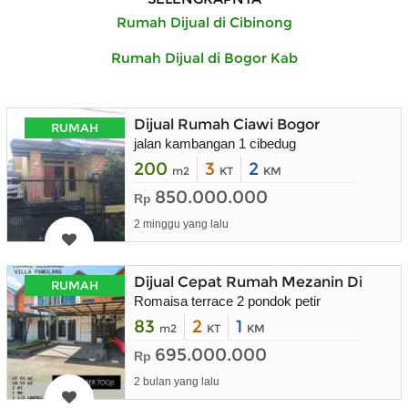
Rumah Dijual di Cibinong
Rumah Dijual di Bogor Kab
Dijual Rumah Ciawi Bogor
RUMAH
jalan kambangan 1 cibedug
200
3
2
m2
KT
KM
850.000.000
Rp
2 minggu yang lalu
Dijual Cepat Rumah Mezanin Dibelak
RUMAH
Romaisa terrace 2 pondok petir
83
2
1
m2
KT
KM
695.000.000
Rp
2 bulan yang lalu