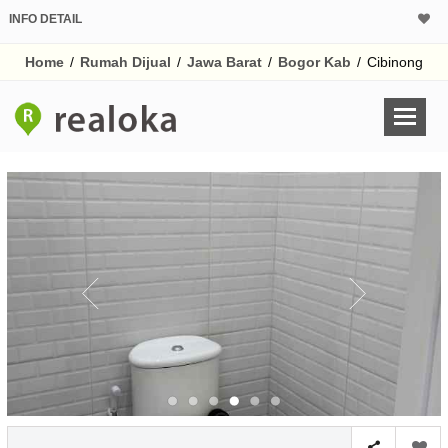
INFO DETAIL
CALCULATOR K
Home
/
Rumah Dijual
/
Jawa Barat
/
Bogor Kab
/
Cibinong
Harga Rp 4
Pinjaman (PIN) 70
% /th
O
Untuk hasil simulasi lai
pada kotak-kotak
Simpan Bun