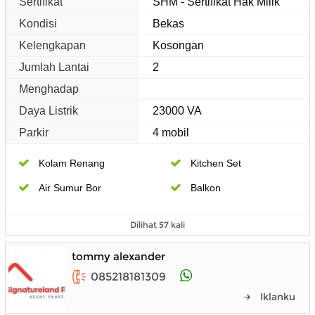
Sertifikat
SHM - Sertifikat Hak Milik
Kondisi
Bekas
Kelengkapan
Kosongan
Jumlah Lantai
2
Menghadap
Daya Listrik
23000 VA
Parkir
4 mobil
Kolam Renang
Kitchen Set
Air Sumur Bor
Balkon
Dilihat 57 kali
tommy alexander
085218181309
Iklanku