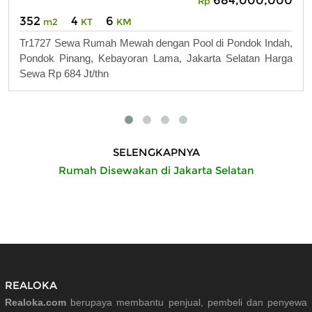
Rp
352
4
6
m2
KT
KM
Tr1727 Sewa Rumah Mewah dengan Pool di Pondok Indah,
Pondok Pinang, Kebayoran Lama, Jakarta Selatan Harga
Sewa Rp 684 Jt/thn
SELENGKAPNYA
Rumah Disewakan di Jakarta Selatan
REALOKA
Realoka.com
berupaya membantu penjual, pembeli dan penyewa