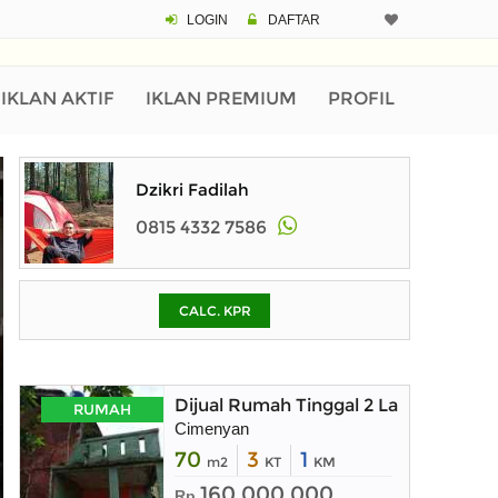
LOGIN
DAFTAR
CALCULATOR K
Harga Rp 3.
Pinjaman (PIN) 70%
IKLAN AKTIF
IKLAN PREMIUM
PROFIL
% /th
Dzikri Fadilah
0815 4332 7586
O
CALC. KPR
Untuk hasil simulasi lai
pada kotak-kotak
Simpan Bun
Dijual Rumah Tinggal 2 Lantai deng
RUMAH
Cimenyan
70
3
1
m2
KT
KM
160.000.000
Rp