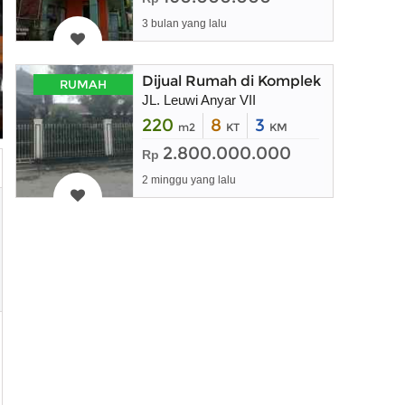
3 bulan yang lalu
Dijual Rumah di Komplek Leuwi Any
RUMAH
JL. Leuwi Anyar VII
220
8
3
m2
KT
KM
2.800.000.000
Rp
2 minggu yang lalu