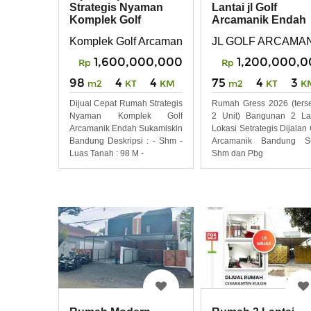
Strategis Nyaman
Lantai jl Golf
Komplek Golf
Arcamanik Endah
Arcamanik Endah
Bandung
Komplek Golf Arcamanik Endah Sukamiskin Ba
JL GOLF ARCAMA
1,600,000,000
1,200,000,
Rp
Rp
98
4
4
75
4
3
m2
KT
KM
m2
KT
K
Dijual Cepat Rumah Strategis
Rumah Gress 2026 (ters
Nyaman Komplek Golf
2 Unit) Bangunan 2 La
Arcamanik Endah Sukamiskin
Lokasi Setrategis Dijalan 
Bandung Deskripsi : - Shm -
Arcamanik Bandung Su
Luas Tanah : 98 M -
Shm dan Pbg