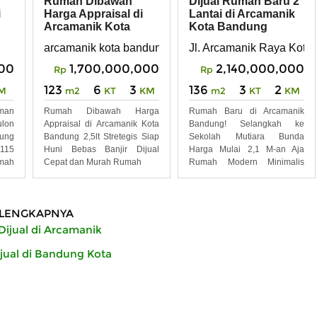
Rumah Dibawah
Dijual Rumah Baru 2
i
Harga Appraisal di
Lantai di Arcamanik
Arcamanik Kota
Kota Bandung
ng
Bandung 2,5lt
arcamanik kota bandung jawa barat
Jl. Arcamanik Raya Kota
000
1,700,000,000
2,140,000,000
Rp
Rp
123
6
3
136
3
2
M
m2
KT
KM
m2
KT
KM
man
Rumah Dibawah Harga
Rumah Baru di Arcamanik
ulon
Appraisal di Arcamanik Kota
Bandung! Selangkah ke
ung
Bandung 2,5lt Stretegis Siap
Sekolah Mutiara Bunda
 115
Huni Bebas Banjir Dijual
Harga Mulai 2,1 M-an Aja
mah
Cepat dan Murah Rumah
Rumah Modern Minimalis
dengan
LENGKAPNYA
ijual di Arcamanik
ual di Bandung Kota