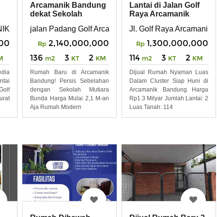
Arcamanik Bandung
Lantai di Jalan Golf
dekat Sekolah
Raya Arcamanik
International
Bandung
ndung
NIK ENDAH BANDUNG
jalan Padang Golf Arcamanik
Jl. Golf Raya Arcamanik
000
2,140,000,000
1,300,000,000
Rp
Rp
136
3
2
114
3
2
M
m2
KT
KM
m2
KT
KM
edia
Rumah Baru di Arcamanik
Dijual Rumah Nyaman Luas
ntai
Bandung! Persis Sebelahan
Dalam Cluster Siap Huni di
Golf
dengan Sekolah Mutiara
Arcamanik Bandung Harga
rat
Bunda Harga Mulai 2,1 M-an
Rp1.3 Milyar Jumlah Lantai: 2
Aja Rumah Modern
Luas Tanah: 114