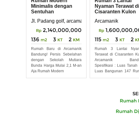
Rumah Modern
Rumah 3 Lantai
Minimalis dengan
Nyaman Terawat d
Sentuhan
Cisaranten Kulon
Kontemporer Natural
Arcamanik Bandu
Jl. Padang golf, arcamanik, Bandung
Arcamanik
Element
2,140,000,000
1,600,000,
Rp
Rp
136
3
2
115
3
2
m2
KT
KM
m2
KT
K
Rumah Baru di Arcamanik
Rumah 3 Lantai Nya
Bandung! Persis Sebelahan
Terawat di Cisaranten K
dengan Sekolah Mutiara
Arcamanik Band
Bunda Harga Mulai 2,1 M-an
Spesifikasi : Luas Tanah
Aja Rumah Modern
Luas Bangunan 147 Ru
3
SE
Rumah D
Rumah Dij