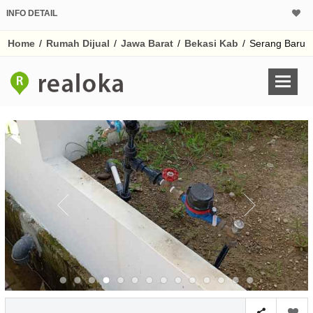
INFO DETAIL
CALCULATOR K
Home
/
Rumah Dijual
/
Jawa Barat
/
Bekasi Kab
/
Serang Baru
Harga Rp 1
Pinjaman (PIN) 70
% /th
O
Untuk hasil simulasi lai
pada kotak-kotak
Simpan Bun