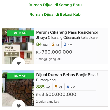
Rumah Dijual di Serang Baru
Rumah Dijual di Bekasi Kab
Perum Cikarang Pass Residence
RUMAH
Jl raya Cikarang Cibarusah kel sukaresmi kec
84
2
2
m2
KT
KM
760.000.000
Rp
1 minggu yang lalu
Dijual Rumah Bebas Banjir Bisa Buat 
RUMAH
Burangkeng
885
5
4
m2
KT
KM
3.500.000.000
Rp
2 bulan yang lalu