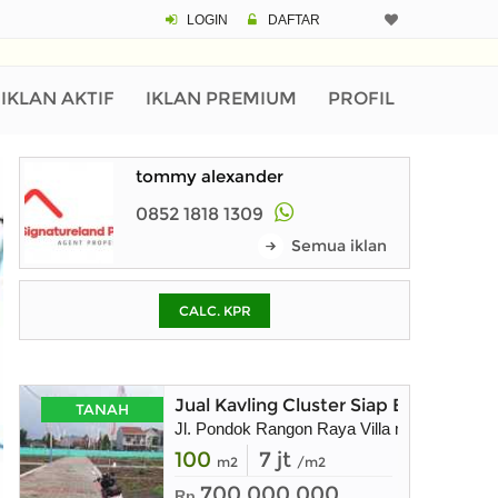
LOGIN
DAFTAR
CALCULATOR K
Harga
Pinjaman (PIN) 70% 
IKLAN AKTIF
IKLAN PREMIUM
PROFIL
tommy alexander
% /th
0852 1818 1309
Semua iklan
O
CALC. KPR
Untuk hasil simulasi lai
pada kotak-kotak
Simpan Bun
Jual Kavling Cluster Siap Bangun
TANAH
Jl. Pondok Rangon Raya Villa mutiara
100
7 jt
m2
/m2
700.000.000
Rp