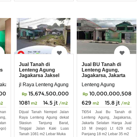
Jual BU Tanah di
Jual Tanah di
is
Lenteng Agung,
Lenteng Agung
Jagakarsa, Jakarta
Jagakarsa Jaksel
 S
Selatan
akarsa, Jakarta Selatan
Lenteng Agung
jl Raya Lenteng Agung
900
10,000,000,508
15,674,500,000
Rp
Rp
629
15.8 jt
1081
14.5 jt
m2
m2
/m2
m2
/m2
unan
Tt054 Jual Bu Tanah di
Dijual Tanah Nempel Jalan
ung,
Lenteng Agung, Jagakarsa,
Raya Lenteng Agung dekat
atan
Jakarta Selatan Harga Jual
Stasiun Tanjung Barat,
ego)
10 M (nego) Lt 629 m2
Tinggal Jalan Kaki Luas
Panjang 18 m2 Lebar 35 m2
Tanah 1081 m2 Lebar Muka