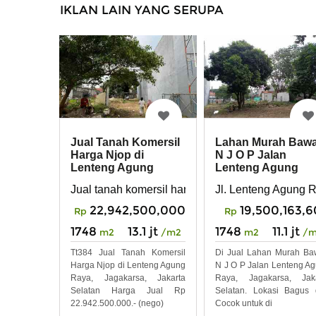
IKLAN LAIN YANG SERUPA
Jual Tanah Komersil
Lahan Murah Baw
Harga Njop di
N J O P Jalan
Lenteng Agung
Lenteng Agung
Raya, Jagakarsa
Raya, Jagakarsa,
Jual tanah komersil harga Njop di Lenteng Agung
Jl. Lenteng Agung 
Jaksel
22,942,500,000
19,500,163,
Rp
Rp
1748
13.1 jt
1748
11.1 jt
m2
/m2
m2
/
Tt384 Jual Tanah Komersil
Di Jual Lahan Murah B
Harga Njop di Lenteng Agung
N J O P Jalan Lenteng A
Raya, Jagakarsa, Jakarta
Raya, Jagakarsa, Jaka
Selatan Harga Jual Rp
Selatan. Lokasi Bagus
22.942.500.000.- (nego)
Cocok untuk di