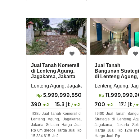
Jual Tanah Komersil
Jual Tanah
di Lenteng Agung,
Bangunan Strateg
Jagakarsa, Jakarta
di Lenteng Agung,
Selatan
Jagakarsa, Jakarta
Lenteng Agung, Jagakarsa, Jakarta Selatan
Lenteng Agung, Jag
5,999,999,850
11,999,999,
Rp
Rp
390
15.3 jt
700
17.1 jt
m2
/m2
m2
/
Tt385 Jual Tanah Komersil di
Tt400 Jual Tanah Bang
Lenteng Agung, Jagakarsa,
Strategis di Lenteng Ag
Jakarta Selatan Harga Jual
Jagakarsa, Jakarta Sel
Rp 6m (nego) Harga Jual Rp
Harga Jual: Rp 12m (n
15.384.615.-/m2
Harga Jual: Rp