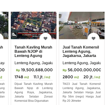
ah
Tanah Kavling Murah
Jual Tanah Komersil
Bawah NJOP di
Lenteng Agung,
Lenteng Agung
Jagakarsa, Jakarta
Raya, Jagakarsa
 raya, Jagakarsa, Jakarta Selatan
Raya
Lenteng Agung, Jagakarsa, Jakarta Selatan
Lenteng Agung, Jagakarsa
600
19,500,688,000
56,000,000,000
Rp
Rp
1748
11.1 jt
2800
20 jt
m2
m2
/m2
m2
/m2
awah
Dijual Tanah Kavling Murah
Tt423 Jual Tanah Komersil
gung
Bawah Njop di Lenteng
Lenteng Agung, Jagakarsa,
rta
Agung Raya, Jagakarsa,
Jakarta Selatan Harga Jual
 dan
Jakarta Selatan Zonasi
Rp 56m (nego) Harga Jual
Komersial Bisa Digunakan
Rp 20 Jt/meter