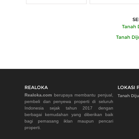
SE
Tanah D
Tanah Dij
REALOKA
LOKASI 
Realoka.com
berupaya membantu penjual,
Tanah Dij
pembeli dan penyewa properti di seluruh
Indonesia sejak tahun 2017 dengan
berbagai kemudahan yang diberikan baik
bagi pemasang iklan maupun pencari
properti.