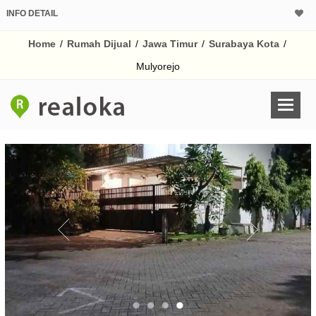
INFO DETAIL
CALCULATOR K
Home
/
Rumah Dijual
/
Jawa Timur
/
Surabaya Kota
/
Harga Rp 3.
Pinjaman (PIN) 70%
Mulyorejo
% /th
O
Untuk hasil simulasi lai
pada kotak-kotak
Simpan Bun