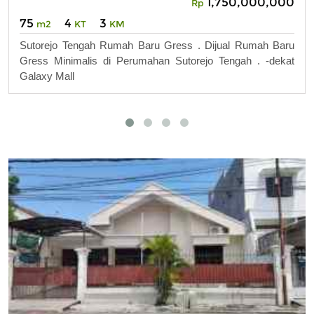
1,750,000,000
Rp
75
4
3
m2
KT
KM
Sutorejo Tengah Rumah Baru Gress . Dijual Rumah Baru
Gress Minimalis di Perumahan Sutorejo Tengah . -dekat
Galaxy Mall