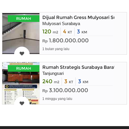
Dijual Rumah Gress Mulyosari Suraba
RUMAH
Mulyosari Surabaya
120
4
3
m2
KT
KM
1.800.000.000
Rp
1 bulan yang lalu
Rumah Strategis Surabaya Barat deka
RUMAH
Tanjungsari
240
3
3
m2
KT
KM
3.100.000.000
Rp
1 minggu yang lalu