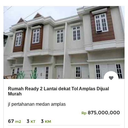
Rumah Ready 2 Lantai dekat Tol Amplas Dijual
Murah
jl pertahanan medan amplas
875,000,000
Rp
67
3
3
m2
KT
KM