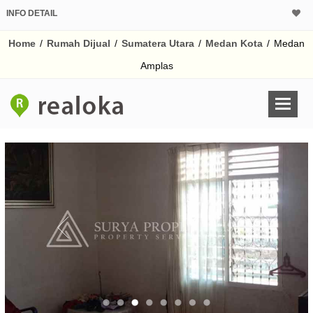
INFO DETAIL
CALCULATOR K
Home
/
Rumah Dijual
/
Sumatera Utara
/
Medan Kota
/
Medan
Harga Rp 4.
Pinjaman (PIN) 70%
Amplas
% /th
O
Untuk hasil simulasi lai
pada kotak-kotak
Simpan Bun