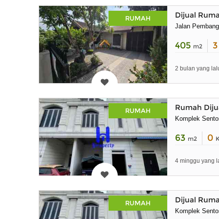
Dijual Ruma
RUMAH
Jalan Pembang
405
m2
2 bulan yang lal
Rumah Dijua
RUMAH
Komplek Sentos
63
0
m2
4 minggu yang l
Dijual Ruma
RUMAH
Komplek Sentos