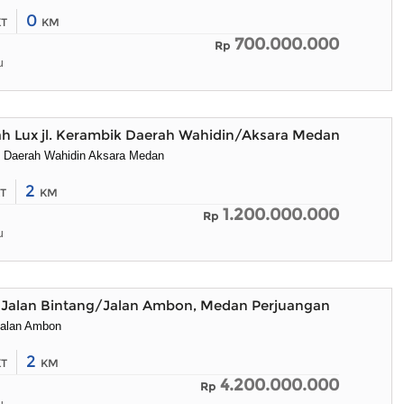
0
KT
KM
700.000.000
Rp
u
ah Lux jl. Kerambik Daerah Wahidin/Aksara Medan
k Daerah Wahidin Aksara Medan
2
T
KM
1.200.000.000
Rp
u
o Jalan Bintang/Jalan Ambon, Medan Perjuangan
Jalan Ambon
2
KT
KM
4.200.000.000
Rp