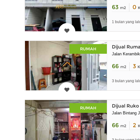
63
0
m2
1 bulan yang lal
Dijual Rum
RUMAH
Jalan Kerambi
66
3
m2
K
3 bulan yang lal
Dijual Ruk
RUMAH
Jalan Bintang 
66
2
m2