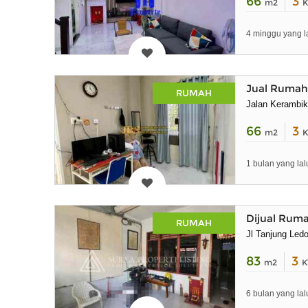
66
3
m2
K
4 minggu yang l
Jual Rumah 
RUMAH
Jalan Kerambik
66
3
m2
K
1 bulan yang lal
Dijual Rum
RUMAH
Jl Tanjung Led
83
3
m2
K
6 bulan yang lal