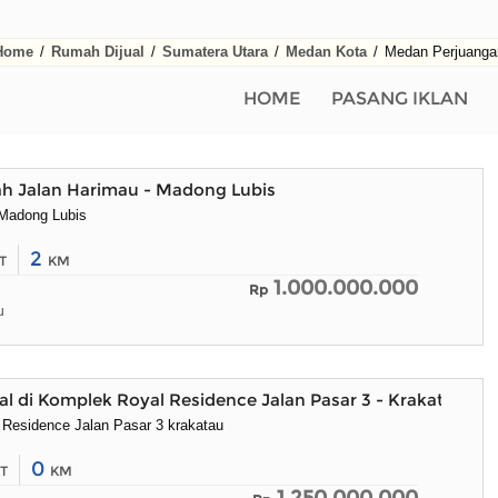
Home
/
Rumah Dijual
/
Sumatera Utara
/
Medan Kota
/
Medan Perjuanga
HOME
PASANG IKLAN
ah Jalan Harimau - Madong Lubis
 Madong Lubis
2
T
KM
1.000.000.000
Rp
u
l di Komplek Royal Residence Jalan Pasar 3 - Krakatau
Residence Jalan Pasar 3 krakatau
0
T
KM