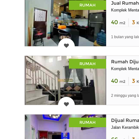
Jual Rumah 
RUMAH
Komplek Mentar
40
3
m2
K
1 bulan yang lal
Rumah Dijua
RUMAH
Komplek Mentar
40
3
m2
K
2 minggu yang l
Dijual Ruma
RUMAH
Jalan Kerambik