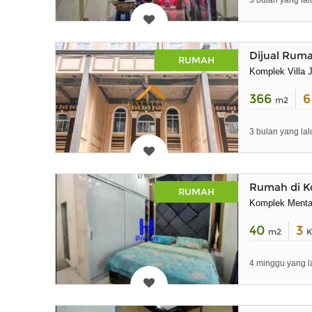
3 bulan yang lal
Dijual Ruma
RUMAH
Komplek Villa 
366
m2
3 bulan yang lal
Rumah di K
RUMAH
Komplek Mentar
40
3
m2
K
4 minggu yang l