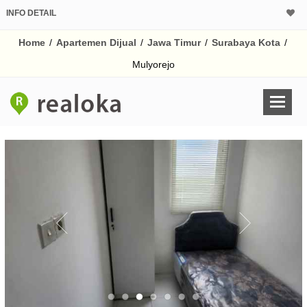
INFO DETAIL
CALCULATOR K
Home
/
Apartemen Dijual
/
Jawa Timur
/
Surabaya Kota
/
Harga Rp 5
Pinjaman (PIN) 70
Mulyorejo
% /th
O
Untuk hasil simulasi lai
pada kotak-kotak
Simpan Bun