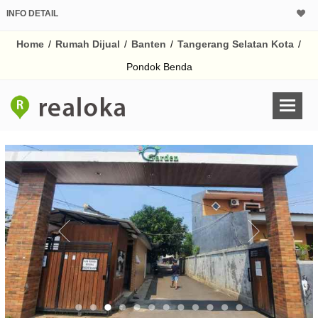
INFO DETAIL
CALCULATOR K
Home
/
Rumah Dijual
/
Banten
/
Tangerang Selatan Kota
/
Harga Rp 6
Pinjaman (PIN) 70
Pondok Benda
% /th
O
Untuk hasil simulasi lai
pada kotak-kotak
Simpan Bun