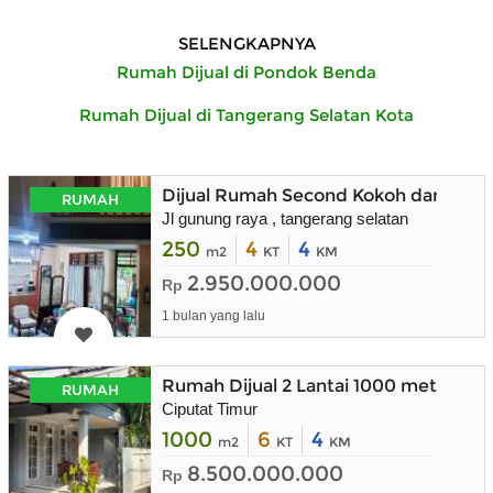
SELENGKAPNYA
Rumah Dijual di Pondok Benda
Rumah Dijual di Tangerang Selatan Kota
Dijual Rumah Second Kokoh dan Teraw
RUMAH
Jl gunung raya , tangerang selatan
250
4
4
m2
KT
KM
2.950.000.000
Rp
1 bulan yang lalu
Rumah Dijual 2 Lantai 1000 meter di 
RUMAH
Ciputat Timur
1000
6
4
m2
KT
KM
8.500.000.000
Rp