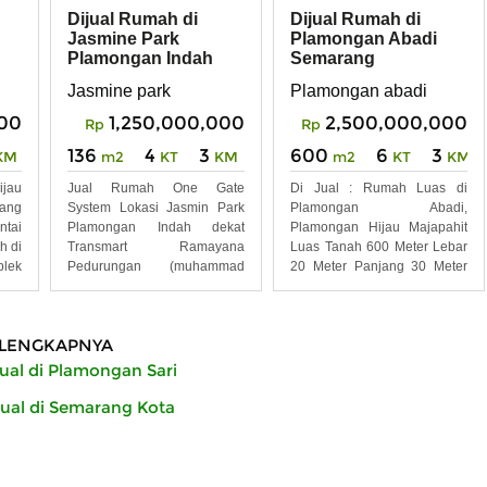
Dijual Rumah di
Dijual Rumah di
Jasmine Park
Plamongan Abadi
Plamongan Indah
Semarang
Semarang
Jasmine park
Plamongan abadi
00
1,250,000,000
2,500,000,000
Rp
Rp
136
4
3
600
6
3
KM
m2
KT
KM
m2
KT
KM
ijau
Jual Rumah One Gate
Di Jual : Rumah Luas di
ang
System Lokasi Jasmin Park
Plamongan Abadi,
ai
Plamongan Indah dekat
Plamongan Hijau Majapahit
h di
Transmart Ramayana
Luas Tanah 600 Meter Lebar
ek
Pedurungan (muhammad
20 Meter Panjang 30 Meter
Khan) dekat Rs
Luas
LENGKAPNYA
ual di Plamongan Sari
ual di Semarang Kota