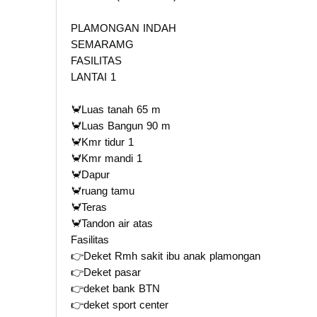
PLAMONGAN INDAH
SEMARAMG
FASILITAS
LANTAI 1
🦀Luas tanah 65 m
🦀Luas Bangun 90 m
🦀Kmr tidur 1
🦀Kmr mandi 1
🦀Dapur
🦀ruang tamu
🦀Teras
🦀Tandon air atas
Fasilitas
👉Deket Rmh sakit ibu anak plamongan
👉Deket pasar
👉deket bank BTN
👉deket sport center