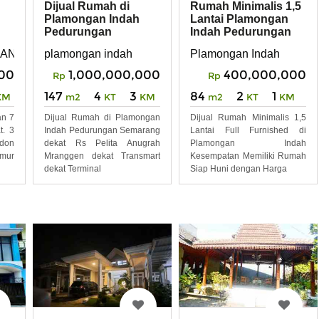
Dijual Rumah di
Rumah Minimalis 1,5
Plamongan Indah
Lantai Plamongan
Pedurungan
Indah Pedurungan
Semarang
Semarang
AN INDAH
plamongan indah
Plamongan Indah
000
1,000,000,000
400,000,000
Rp
Rp
147
4
3
84
2
1
KM
m2
KT
KM
m2
KT
KM
an 7
Dijual Rumah di Plamongan
Dijual Rumah Minimalis 1,5
t. 3
Indah Pedurungan Semarang
Lantai Full Furnished di
ndon
dekat Rs Pelita Anugrah
Plamongan Indah
mur
Mranggen dekat Transmart
Kesempatan Memiliki Rumah
dekat Terminal
Siap Huni dengan Harga