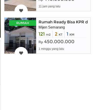
11 jam yang lalu
Rumah Ready Bisa KPR di Mijen Se
RUMAH
Mijen Semarang
121
2
1
m2
KT
KM
450.000.000
Rp
1 minggu yang lalu