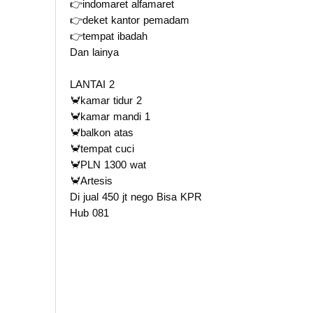
👉indomaret alfamaret
👉deket kantor pemadam
👉tempat ibadah
Dan lainya
LANTAI 2
🦀kamar tidur 2
🦀kamar mandi 1
🦀balkon atas
🦀tempat cuci
🦀PLN 1300 wat
🦀Artesis
Di jual 450 jt nego Bisa KPR
Hub 081