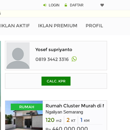
LOGIN
DAFTAR
CALCULATOR K
i
Harga Rp 4
Pinjaman (PIN) 70
IKLAN AKTIF
IKLAN PREMIUM
PROFIL
% /th
Yosef supriyanto
0819 3442 3316
O
CALC. KPR
Untuk hasil simulasi lai
pada kotak-kotak
Simpan Bun
Rumah Cluster Murah di Ngaliyan S
RUMAH
Ngaliyan Semarang
120
2
1
m2
KT
KM
440.000.000
Rp