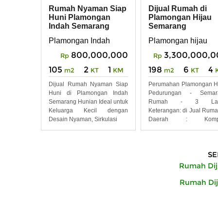
Rumah Nyaman Siap
Dijual Rumah di
Huni Plamongan
Plamongan Hijau
Indah Semarang
Semarang
Plamongan Indah
Plamongan hijau
800,000,000
3,300,000,0
Rp
Rp
105
2
1
198
6
4
m2
KT
KM
m2
KT
Dijual Rumah Nyaman Siap
Perumahan Plamongan H
Huni di Plamongan Indah
Pedurungan - Semar
Semarang Hunian Ideal untuk
Rumah - 3 Lant
Keluarga Kecil dengan
Keterangan: di Jual Ruma
Desain Nyaman, Sirkulasi
Daerah : Kompl
Perumahan
SE
Rumah Dij
Rumah Dij