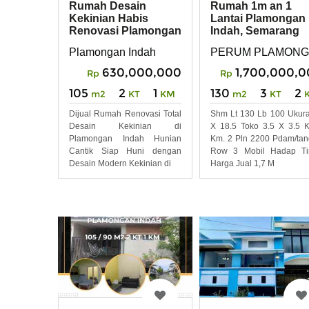
Rumah Desain
Rumah 1m an 1
Kekinian Habis
Lantai Plamongan
Renovasi Plamongan
Indah, Semarang
Indah Pedurungan
Timur
Plamongan Indah
PERUM PLAMONG
630,000,000
1,700,000,
Rp
Rp
105
2
1
130
3
2
m2
KT
KM
m2
KT
Dijual Rumah Renovasi Total
Shm Lt 130 Lb 100 Ukur
Desain Kekinian di
X 18.5 Toko 3.5 X 3.5 K
Plamongan Indah Hunian
Km. 2 Pln 2200 Pdam/ta
Cantik Siap Huni dengan
Row 3 Mobil Hadap Ti
Desain Modern Kekinian di
Harga Jual 1,7 M