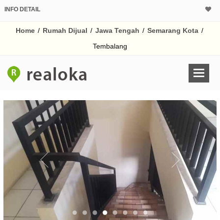
INFO DETAIL
CALCULATOR K
Home
/
Rumah Dijual
/
Jawa Tengah
/
Semarang Kota
/
Harga Rp 7
Pinjaman (PIN) 70
Tembalang
% /th
O
Untuk hasil simulasi lai
pada kotak-kotak
Simpan Bun