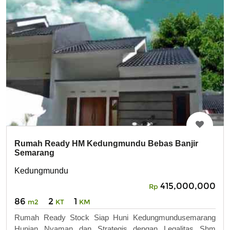
Rumah Ready HM Kedungmundu Bebas Banjir
Semarang
Kedungmundu
415,000,000
Rp
86
2
1
m2
KT
KM
Rumah Ready Stock Siap Huni Kedungmundusemarang
Hunian Nyaman dan Strategis dengan Legalitas Shm