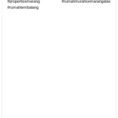
#propertisemarang #rumahmurahsemarangatas
#rumahtembalang