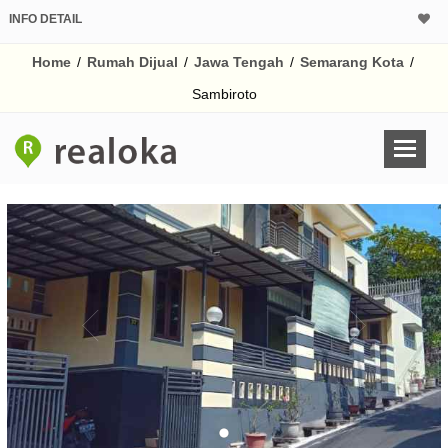
INFO DETAIL
CALCULATOR K
Home
/
Rumah Dijual
/
Jawa Tengah
/
Semarang Kota
/
Harga Rp 1.
Pinjaman (PIN) 70%
Sambiroto
% /th
O
Untuk hasil simulasi lai
pada kotak-kotak
Simpan Bun